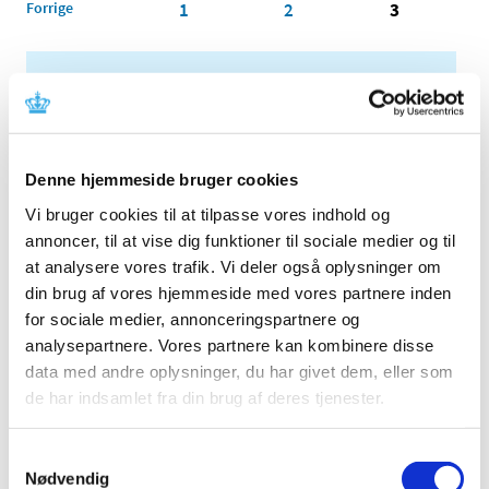
Forrige
1
2
3
Alle (2506)
TID
2026 (84)
Denne hjemmeside bruger cookies
2025 (158)
Vi bruger cookies til at tilpasse vores indhold og
2024 (224)
annoncer, til at vise dig funktioner til sociale medier og til
2023 (195)
at analysere vores trafik. Vi deler også oplysninger om
2022 (197)
din brug af vores hjemmeside med vores partnere inden
2021 (516)
for sociale medier, annonceringspartnere og
2020 (263)
analysepartnere. Vores partnere kan kombinere disse
2019 (159)
data med andre oplysninger, du har givet dem, eller som
de har indsamlet fra din brug af deres tjenester.
2018 (150)
2017 (167)
Samtykkevalg
2016 (167)
Nødvendig