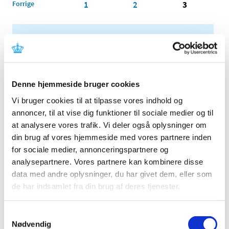
Forrige
1
2
3
Alle (2506)
TID
2026 (84)
Denne hjemmeside bruger cookies
2025 (158)
Vi bruger cookies til at tilpasse vores indhold og
2024 (224)
annoncer, til at vise dig funktioner til sociale medier og til
2023 (195)
at analysere vores trafik. Vi deler også oplysninger om
2022 (197)
din brug af vores hjemmeside med vores partnere inden
2021 (516)
for sociale medier, annonceringspartnere og
2020 (263)
analysepartnere. Vores partnere kan kombinere disse
2019 (159)
data med andre oplysninger, du har givet dem, eller som
de har indsamlet fra din brug af deres tjenester.
2018 (150)
2017 (167)
Samtykkevalg
2016 (167)
Nødvendig