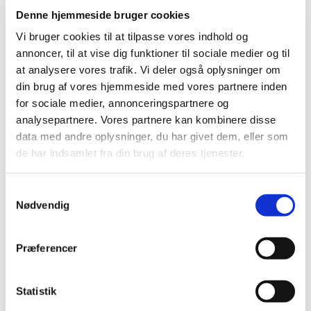
Denne hjemmeside bruger cookies
2020 (263)
2019 (159)
Vi bruger cookies til at tilpasse vores indhold og
annoncer, til at vise dig funktioner til sociale medier og til
2018 (150)
at analysere vores trafik. Vi deler også oplysninger om
2017 (167)
din brug af vores hjemmeside med vores partnere inden
2016 (167)
for sociale medier, annonceringspartnere og
2015 (33)
analysepartnere. Vores partnere kan kombinere disse
2014 (44)
data med andre oplysninger, du har givet dem, eller som
2013 (49)
de har indsamlet fra din brug af deres tjenester.
december (4)
november (5)
Samtykkevalg
Nødvendig
oktober (3)
september (6)
august (2)
Præferencer
juli (2)
juni (2)
Statistik
maj (3)