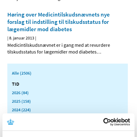
Høring over Medicintilskuds­nævnets nye
forslag til indstilling til tilskudsstatus for
lægemidler mod diabetes
|
8. januar 2013
|
Medicintilskudsnævnet er i gang med at revurdere
tilskudsstatus for lægemidler mod diabetes
…
Alle (2506)
TID
2026 (84)
2025 (158)
2024 (224)
2023 (195)
2022 (197)
2021 (516)