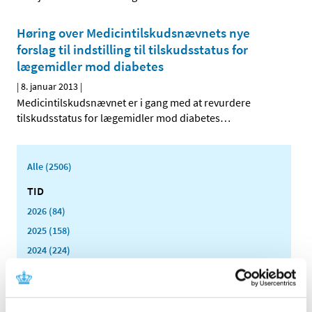
Høring over Medicintilskuds­nævnets nye
forslag til indstilling til tilskudsstatus for
lægemidler mod diabetes
|
8. januar 2013
|
Medicintilskudsnævnet er i gang med at revurdere
tilskudsstatus for lægemidler mod diabetes
…
Alle (2506)
TID
2026 (84)
2025 (158)
2024 (224)
2023 (195)
2022 (197)
2021 (516)