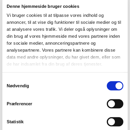
Denne hjemmeside bruger cookies
2020 (263)
2019 (159)
Vi bruger cookies til at tilpasse vores indhold og
annoncer, til at vise dig funktioner til sociale medier og til
2018 (150)
at analysere vores trafik. Vi deler også oplysninger om
2017 (167)
din brug af vores hjemmeside med vores partnere inden
2016 (167)
for sociale medier, annonceringspartnere og
2015 (33)
analysepartnere. Vores partnere kan kombinere disse
2014 (44)
data med andre oplysninger, du har givet dem, eller som
2013 (49)
de har indsamlet fra din brug af deres tjenester.
december (4)
november (5)
Samtykkevalg
Nødvendig
oktober (3)
september (6)
august (2)
Præferencer
juli (2)
juni (2)
Statistik
maj (3)