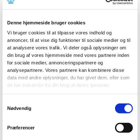
2024 (224)
2023 (195)
2022 (197)
Denne hjemmeside bruger cookies
2021 (516)
Vi bruger cookies til at tilpasse vores indhold og
2020 (263)
annoncer, til at vise dig funktioner til sociale medier og til
at analysere vores trafik. Vi deler også oplysninger om
2019 (159)
din brug af vores hjemmeside med vores partnere inden
2018 (150)
for sociale medier, annonceringspartnere og
2017 (167)
analysepartnere. Vores partnere kan kombinere disse
2016 (167)
data med andre oplysninger, du har givet dem, eller som
2015 (33)
de har indsamlet fra din brug af deres tjenester.
2014 (44)
2013 (49)
Samtykkevalg
Nødvendig
december (4)
november (5)
oktober (3)
Præferencer
september (6)