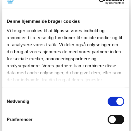
2024 (224)
2023 (195)
2022 (197)
Denne hjemmeside bruger cookies
2021 (516)
Vi bruger cookies til at tilpasse vores indhold og
2020 (263)
annoncer, til at vise dig funktioner til sociale medier og til
at analysere vores trafik. Vi deler også oplysninger om
2019 (159)
din brug af vores hjemmeside med vores partnere inden
2018 (150)
for sociale medier, annonceringspartnere og
2017 (167)
analysepartnere. Vores partnere kan kombinere disse
2016 (167)
data med andre oplysninger, du har givet dem, eller som
2015 (33)
de har indsamlet fra din brug af deres tjenester.
2014 (44)
december (3)
Samtykkevalg
november (3)
Nødvendig
oktober (1)
september (7)
Præferencer
august (4)