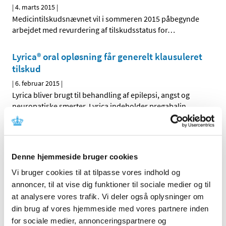
|
4. marts 2015
|
Medicintilskudsnævnet vil i sommeren 2015 påbegynde
arbejdet med revurdering af tilskudsstatus for
…
Lyrica® oral opløsning får generelt klausuleret
tilskud
|
6. februar 2015
|
Lyrica bliver brugt til behandling af epilepsi, angst og
neuropatiske smerter. Lyrica indeholder pregabalin.
Voltabak® får generelt tilskud
|
6. februar 2015
|
Denne hjemmeside bruger cookies
Voltabak øjendråber bliver brugt til behandling af gener
og smerter i øjet fx efter operation. Voltabak
…
Vi bruger cookies til at tilpasse vores indhold og
annoncer, til at vise dig funktioner til sociale medier og til
Daivobet gel m applikator® får generelt tilskud
at analysere vores trafik. Vi deler også oplysninger om
din brug af vores hjemmeside med vores partnere inden
|
28. januar 2015
|
for sociale medier, annonceringspartnere og
Sundhedsstyrelsen giver generelt tilskud til Daivobet gel