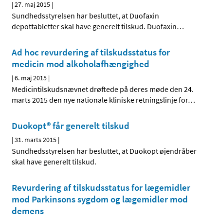
|
27. maj 2015
|
Sundhedsstyrelsen har besluttet, at Duofaxin
depottabletter skal have generelt tilskud. Duofaxin
…
Ad hoc revurdering af tilskudsstatus for
medicin mod alkoholafhængighed
|
6. maj 2015
|
Medicintilskudsnævnet drøftede på deres møde den 24.
marts 2015 den nye nationale kliniske retningslinje for
…
Duokopt® får generelt tilskud
|
31. marts 2015
|
Sundhedsstyrelsen har besluttet, at Duokopt øjendråber
skal have generelt tilskud.
Revurdering af tilskudsstatus for lægemidler
mod Parkinsons sygdom og lægemidler mod
demens