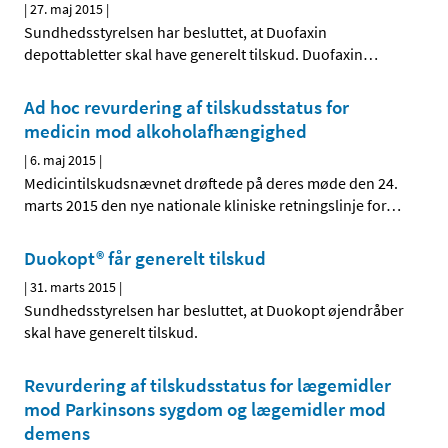
|
27. maj 2015
|
Sundhedsstyrelsen har besluttet, at Duofaxin
depottabletter skal have generelt tilskud. Duofaxin
…
Ad hoc revurdering af tilskudsstatus for
medicin mod alkoholafhængighed
|
6. maj 2015
|
Medicintilskudsnævnet drøftede på deres møde den 24.
marts 2015 den nye nationale kliniske retningslinje for
…
Duokopt® får generelt tilskud
|
31. marts 2015
|
Sundhedsstyrelsen har besluttet, at Duokopt øjendråber
skal have generelt tilskud.
Revurdering af tilskudsstatus for lægemidler
mod Parkinsons sygdom og lægemidler mod
demens