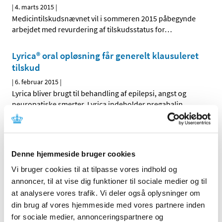
|
4. marts 2015
|
Medicintilskudsnævnet vil i sommeren 2015 påbegynde
arbejdet med revurdering af tilskudsstatus for
…
Lyrica® oral opløsning får generelt klausuleret
tilskud
|
6. februar 2015
|
Lyrica bliver brugt til behandling af epilepsi, angst og
neuropatiske smerter. Lyrica indeholder pregabalin.
Voltabak® får generelt tilskud
|
6. februar 2015
|
Denne hjemmeside bruger cookies
Voltabak øjendråber bliver brugt til behandling af gener
og smerter i øjet fx efter operation. Voltabak
…
Vi bruger cookies til at tilpasse vores indhold og
annoncer, til at vise dig funktioner til sociale medier og til
Daivobet gel m applikator® får generelt tilskud
at analysere vores trafik. Vi deler også oplysninger om
din brug af vores hjemmeside med vores partnere inden
|
28. januar 2015
|
for sociale medier, annonceringspartnere og
Sundhedsstyrelsen giver generelt tilskud til Daivobet gel