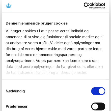
|
11. april 2018
|
Lægemiddelstyrelsen har den 9. april 2018 meddelt Ulrik
Hostrup Larsen bevilling til at drive Kolding Sønderbro
…
Denne hjemmeside bruger cookies
Adenuric får generelt klausuleret tilskud
Vi bruger cookies til at tilpasse vores indhold og
|
9. april 2018
|
annoncer, til at vise dig funktioner til sociale medier og til
Lægemiddelstyrelsen har besluttet, at Adenuric skal have
at analysere vores trafik. Vi deler også oplysninger om
generelt klausuleret tilskud med virkning fra 23. april
…
din brug af vores hjemmeside med vores partnere inden
for sociale medier, annonceringspartnere og
Akupunkturnåle med falske CE-mærker
analysepartnere. Vores partnere kan kombinere disse
|
6. april 2018
|
data med andre oplysninger, du har givet dem, eller som
Sterile akupunkturnåle med falsk CE-mærke sælges på
de har indsamlet fra din brug af deres tjenester.
nettet. Vær opmærksom på produkterne, da der ikke
…
Samtykkevalg
Nødvendig
Alle (2506)
TID
Præferencer
2026 (84)