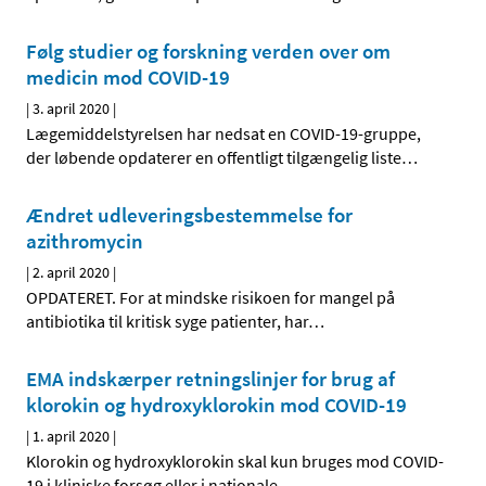
Følg studier og forskning verden over om
medicin mod COVID-19
|
3. april 2020
|
Lægemiddelstyrelsen har nedsat en COVID-19-gruppe,
der løbende opdaterer en offentligt tilgængelig liste
…
Ændret udleveringsbestemmelse for
azithromycin
|
2. april 2020
|
OPDATERET. For at mindske risikoen for mangel på
antibiotika til kritisk syge patienter, har
…
EMA indskærper retningslinjer for brug af
klorokin og hydroxyklorokin mod COVID-19
|
1. april 2020
|
Klorokin og hydroxyklorokin skal kun bruges mod COVID-
19 i kliniske forsøg eller i nationale
…