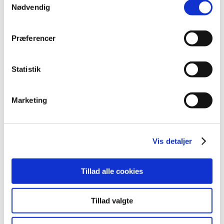
september (20)
Nødvendig
august (17)
juli (11)
Præferencer
juni (21)
maj (21)
Statistik
april (24)
marts (42)
februar (12)
Marketing
januar (18)
2019 (159)
2018 (150)
Vis detaljer
2017 (167)
2016 (167)
Tillad alle cookies
2015 (33)
2014 (44)
Tillad valgte
2013 (49)
2012 (44)