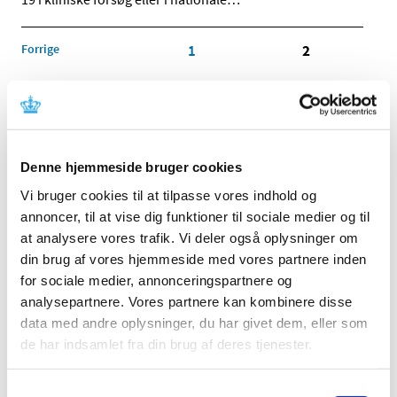
Forrige
1
2
Alle (2506)
TID
Denne hjemmeside bruger cookies
2026 (84)
2025 (158)
Vi bruger cookies til at tilpasse vores indhold og
annoncer, til at vise dig funktioner til sociale medier og til
2024 (224)
at analysere vores trafik. Vi deler også oplysninger om
2023 (195)
din brug af vores hjemmeside med vores partnere inden
2022 (197)
for sociale medier, annonceringspartnere og
2021 (516)
analysepartnere. Vores partnere kan kombinere disse
2020 (263)
data med andre oplysninger, du har givet dem, eller som
december (24)
de har indsamlet fra din brug af deres tjenester.
november (33)
oktober (20)
Samtykkevalg