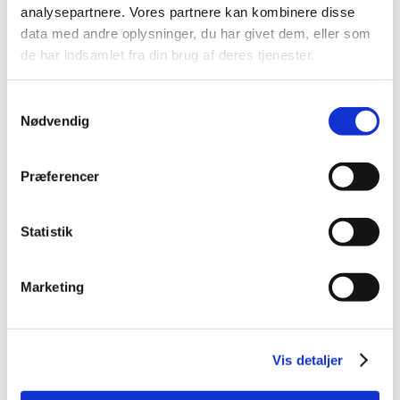
analysepartnere. Vores partnere kan kombinere disse
september (20)
data med andre oplysninger, du har givet dem, eller som
august (17)
de har indsamlet fra din brug af deres tjenester.
juli (11)
juni (21)
Samtykkevalg
maj (21)
Nødvendig
april (24)
marts (42)
februar (12)
Præferencer
januar (18)
2019 (159)
Statistik
2018 (150)
2017 (167)
Marketing
2016 (167)
2015 (33)
2014 (44)
Vis detaljer
2013 (49)
2012 (44)