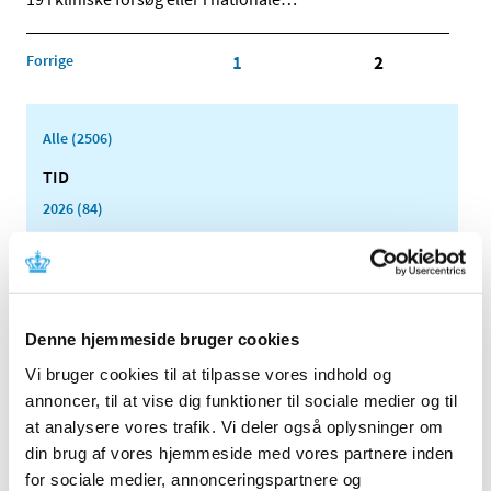
Forrige
1
2
Alle (2506)
TID
2026 (84)
2025 (158)
2024 (224)
2023 (195)
2022 (197)
Denne hjemmeside bruger cookies
2021 (516)
Vi bruger cookies til at tilpasse vores indhold og
2020 (263)
annoncer, til at vise dig funktioner til sociale medier og til
december (24)
at analysere vores trafik. Vi deler også oplysninger om
november (33)
din brug af vores hjemmeside med vores partnere inden
oktober (20)
for sociale medier, annonceringspartnere og