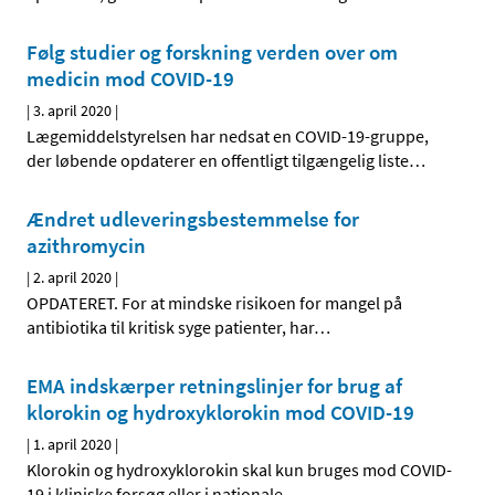
Følg studier og forskning verden over om
medicin mod COVID-19
|
3. april 2020
|
Lægemiddelstyrelsen har nedsat en COVID-19-gruppe,
der løbende opdaterer en offentligt tilgængelig liste
…
Ændret udleveringsbestemmelse for
azithromycin
|
2. april 2020
|
OPDATERET. For at mindske risikoen for mangel på
antibiotika til kritisk syge patienter, har
…
EMA indskærper retningslinjer for brug af
klorokin og hydroxyklorokin mod COVID-19
|
1. april 2020
|
Klorokin og hydroxyklorokin skal kun bruges mod COVID-
19 i kliniske forsøg eller i nationale
…