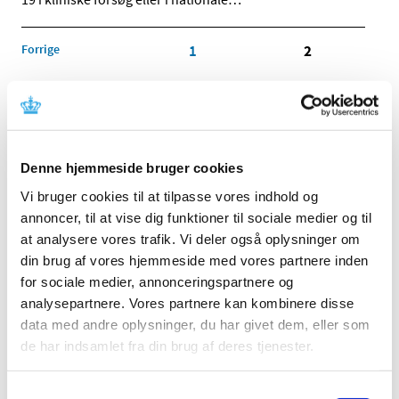
Forrige
1
2
Alle (2506)
TID
Denne hjemmeside bruger cookies
2026 (84)
2025 (158)
Vi bruger cookies til at tilpasse vores indhold og
annoncer, til at vise dig funktioner til sociale medier og til
2024 (224)
at analysere vores trafik. Vi deler også oplysninger om
2023 (195)
din brug af vores hjemmeside med vores partnere inden
2022 (197)
for sociale medier, annonceringspartnere og
2021 (516)
analysepartnere. Vores partnere kan kombinere disse
2020 (263)
data med andre oplysninger, du har givet dem, eller som
december (24)
de har indsamlet fra din brug af deres tjenester.
november (33)
oktober (20)
Samtykkevalg