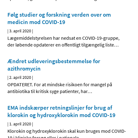
Følg studier og forskning verden over om
medicin mod COVID-19
|
3. april 2020
|
Lægemiddelstyrelsen har nedsat en COVID-19-gruppe,
der løbende opdaterer en offentligt tilgængelig liste
…
Ændret udleveringsbestemmelse for
azithromycin
|
2. april 2020
|
OPDATERET. For at mindske risikoen for mangel på
antibiotika til kritisk syge patienter, har
…
EMA indskærper retningslinjer for brug af
klorokin og hydroxyklorokin mod COVID-19
|
1. april 2020
|
Klorokin og hydroxyklorokin skal kun bruges mod COVID-
19 i kliniske forsøg eller i nationale
…