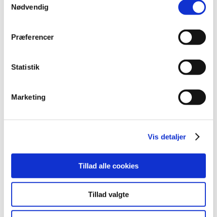
september (20)
Nødvendig
august (17)
juli (11)
Præferencer
juni (21)
maj (21)
Statistik
april (24)
marts (42)
februar (12)
Marketing
januar (18)
2019 (159)
2018 (150)
Vis detaljer
2017 (167)
2016 (167)
Tillad alle cookies
2015 (33)
2014 (44)
Tillad valgte
2013 (49)
2012 (44)