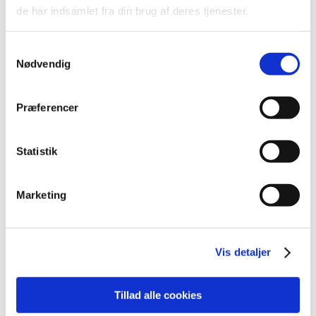
2022 (197)
de har indsamlet fra din brug af deres tjenester.
2021 (516)
december (50)
Samtykkevalg
november (51)
Nødvendig
oktober (45)
september (57)
Præferencer
august (33)
juli (45)
Statistik
juni (49)
maj (40)
april (31)
Marketing
marts (56)
februar (33)
januar (26)
Vis detaljer
2020 (263)
2019 (159)
Tillad alle cookies
2018 (150)