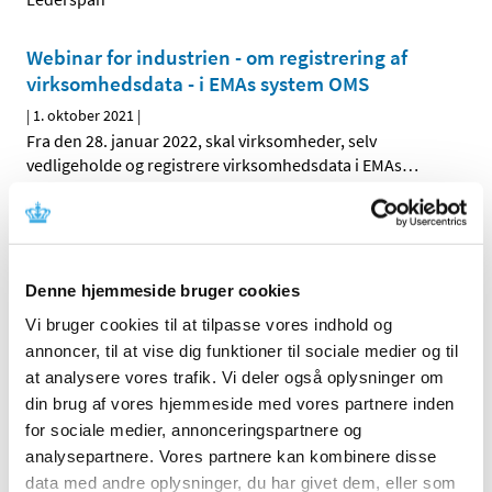
Webinar for industrien - om registrering af
virksomhedsdata - i EMAs system OMS
|
1. oktober 2021
|
Fra den 28. januar 2022, skal virksomheder, selv
vedligeholde og registrere virksomhedsdata i EMAs
…
Forrige
1
2
3
Denne hjemmeside bruger cookies
Alle (2506)
Vi bruger cookies til at tilpasse vores indhold og
TID
annoncer, til at vise dig funktioner til sociale medier og til
2026 (84)
at analysere vores trafik. Vi deler også oplysninger om
din brug af vores hjemmeside med vores partnere inden
2025 (158)
for sociale medier, annonceringspartnere og
2024 (224)
analysepartnere. Vores partnere kan kombinere disse
2023 (195)
data med andre oplysninger, du har givet dem, eller som