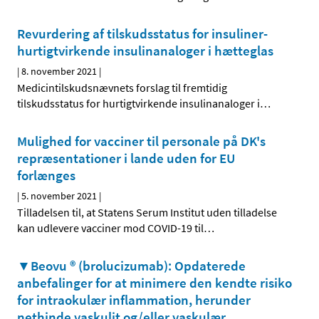
Revurdering af tilskudsstatus for insuliner-
hurtigtvirkende insulinanaloger i hætteglas
|
8. november 2021
|
Medicintilskudsnævnets forslag til fremtidig
tilskudsstatus for hurtigtvirkende insulinanaloger i
…
Mulighed for vacciner til personale på DK's
repræsentationer i lande uden for EU
forlænges
|
5. november 2021
|
Tilladelsen til, at Statens Serum Institut uden tilladelse
kan udlevere vacciner mod COVID-19 til
…
▼Beovu ® (brolucizumab): Opdaterede
anbefalinger for at minimere den kendte risiko
for intraokulær inflammation, herunder
nethinde vaskulit og/eller vaskulær
…