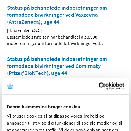
Status på behandlede indberetninger om
formodede bivirkninger ved Vaxzevria
(AstraZeneca), uge 44
|
4. november 2021
|
Lægemiddelstyrelsen har behandlet i alt 3.990
indberetninger om formodede bivirkninger ved
…
Status på behandlede indberetninger om
formodede bivirkninger ved Comirnaty
(Pfizer/BioNTech), uge 44
|
4. november 2021
|
Lægemiddelstyrelsen har behandlet i alt 10.372
indberetninger om formodede bivirkninger ved
…
Denne hjemmeside bruger cookies
Lægemiddelstyrelsens vejledning om
Vi bruger cookies til at tilpasse vores indhold og
ekstraordinære tiltag i kliniske forsøg under
annoncer, til at vise dig funktioner til sociale medier og til
COVID-19 forlænges ikke efter 1. december
at analysere vores trafik. Vi deler også oplysninger om