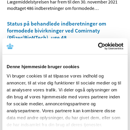
Lægemiddelstyrelsen har frem til den 30. november 2021
modtaget 486 indberetninger om formodede
…
Status på behandlede indberetninger om
formodede bivirkninger ved Comirnaty
(Pfizer/BioNTech), uge 48
|
2. december 2021
|
Lægemiddelstyrelsen har behandlet i alt 12.425
indberetninger om formodede bivirkninger ved
…
Denne hjemmeside bruger cookies
Status på behandlede indberetninger om
Vi bruger cookies til at tilpasse vores indhold og
formodede bivirkninger ved Vaxzevria
annoncer, til at vise dig funktioner til sociale medier og til
(AstraZeneca), uge 48
at analysere vores trafik. Vi deler også oplysninger om
din brug af vores hjemmeside med vores partnere inden
|
2. december 2021
|
Lægemiddelstyrelsen har behandlet i alt 4.154
for sociale medier, annonceringspartnere og
indberetninger om formodede bivirkninger ved
…
analysepartnere. Vores partnere kan kombinere disse
data med andre oplysninger, du har givet dem, eller som
Forsyningsvanskeligheder for Olbetam 250 mg
de har indsamlet fra din brug af deres tjenester.