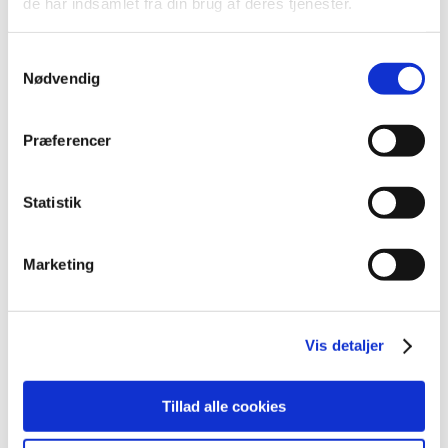
de har indsamlet fra din brug af deres tjenester.
december (18)
november (19)
Samtykkevalg
oktober (17)
Nødvendig
september (13)
august (8)
juli (5)
Præferencer
juni (21)
maj (18)
Statistik
april (11)
marts (13)
Marketing
februar (29)
januar (25)
2021 (516)
Vis detaljer
2020 (263)
2019 (159)
2018 (150)
Tillad alle cookies
2017 (167)