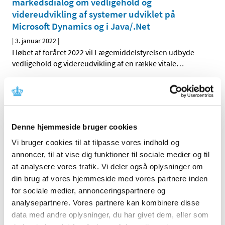
markedsdialog om vedligehold og
videreudvikling af systemer udviklet på
Microsoft Dynamics og i Java/.Net
|
3. januar 2022
|
I løbet af foråret 2022 vil Lægemiddelstyrelsen udbyde
vedligehold og videreudvikling af en række vitale
…
Forrige
1
2
Denne hjemmeside bruger cookies
Alle (2506)
Vi bruger cookies til at tilpasse vores indhold og
TID
annoncer, til at vise dig funktioner til sociale medier og til
2026 (84)
at analysere vores trafik. Vi deler også oplysninger om
2025 (158)
din brug af vores hjemmeside med vores partnere inden
2024 (224)
for sociale medier, annonceringspartnere og
2023 (195)
analysepartnere. Vores partnere kan kombinere disse
data med andre oplysninger, du har givet dem, eller som
2022 (197)