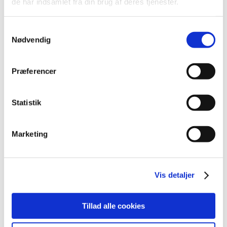
de har indsamlet fra din brug af deres tjenester.
december (18)
november (19)
Samtykkevalg
oktober (17)
Nødvendig
september (13)
august (8)
juli (5)
Præferencer
juni (21)
maj (18)
Statistik
april (11)
marts (13)
Marketing
februar (29)
januar (25)
2021 (516)
Vis detaljer
2020 (263)
2019 (159)
2018 (150)
Tillad alle cookies
2017 (167)