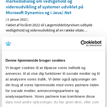
markedsdialog om vedligehold og
videreudvikling af systemer udviklet på
Microsoft Dynamics og i Java/.Net
|
3. januar 2022
|
I løbet af foråret 2022 vil Lægemiddelstyrelsen udbyde
vedligehold og videreudvikling af en række vitale
…
Forrige
1
2
Denne hjemmeside bruger cookies
Alle (2506)
Vi bruger cookies til at tilpasse vores indhold og
TID
annoncer, til at vise dig funktioner til sociale medier og til
2026 (84)
at analysere vores trafik. Vi deler også oplysninger om
2025 (158)
din brug af vores hjemmeside med vores partnere inden
2024 (224)
for sociale medier, annonceringspartnere og
2023 (195)
analysepartnere. Vores partnere kan kombinere disse
data med andre oplysninger, du har givet dem, eller som
2022 (197)