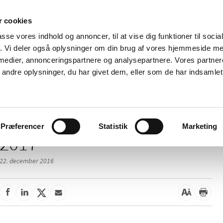
 cookies
passe vores indhold og annoncer, til at vise dig funktioner til soci
Nyheder
Om os
Kontakt
fik. Vi deler også oplysninger om din brug af vores hjemmeside m
 medier, annonceringspartnere og analysepartnere. Vores partne
 og
Tilskud og
Apoteker og salg af
Me
ndre oplysninger, du har givet dem, eller som de har indsamlet 
rmation
priser
medicin
ud
Præferencer
Statistik
Marketing
2017
22. december 2016