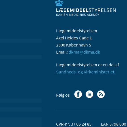
Lægemiddelstyrelsen
Axel Heides Gade 1
2300 København S
Email:
dkma@dkma.dk
Lægemiddelstyrelsen er en del af
Sundheds- og Kirkeministeriet.
Følg os
CVR-nr. 37 05 24 85
EAN 5798 000 