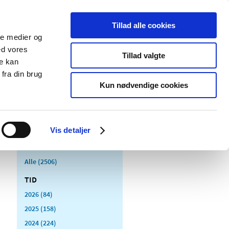
Tillad alle cookies
ale medier og
Udgivelser
Cookies
ed vores
Tillad valgte
re kan
dicinsk
Særlige
fra din brug
styr
produktområder
Kun nødvendige cookies
Vis detaljer
Alle (2506)
TID
2026 (84)
2025 (158)
2024 (224)