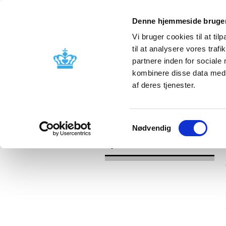
Denne hjemmeside bruger
Vi bruger cookies til at til
til at analysere vores tra
partnere inden for sociale
Godkendelse og
Bivirkninger
kombinere disse data med a
kontrol
produktinfo
af deres tjenester.
/
Nyheder
2017
Samtykkevalg
Nødvendig
Nyheder