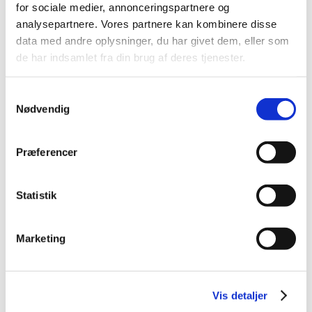
for sociale medier, annonceringspartnere og
2013 (49)
analysepartnere. Vores partnere kan kombinere disse
2012 (44)
data med andre oplysninger, du har givet dem, eller som
2011 (13)
de har indsamlet fra din brug af deres tjenester.
november (1)
oktober (2)
Samtykkevalg
september (2)
Nødvendig
august (2)
juli (1)
Præferencer
juni (1)
maj (2)
Statistik
marts (1)
januar (1)
2010 (7)
Marketing
2009 (14)
2008 (8)
2007 (3)
Vis detaljer