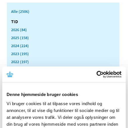
Alle (2506)
TID
2026 (84)
2025 (158)
2024 (224)
2023 (195)
2022 (197)
2021 (516)
2020 (263)
2019 (159)
2018 (150)
Denne hjemmeside bruger cookies
2017 (167)
Vi bruger cookies til at tilpasse vores indhold og
2016 (167)
annoncer, til at vise dig funktioner til sociale medier og til
at analysere vores trafik. Vi deler også oplysninger om
2015 (33)
din brug af vores hjemmeside med vores partnere inden
2014 (44)