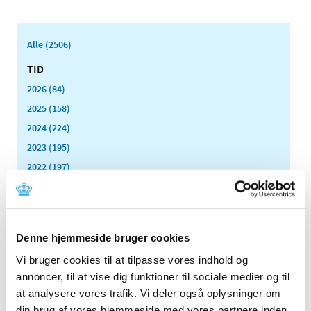
Alle (2506)
TID
2026 (84)
2025 (158)
2024 (224)
2023 (195)
2022 (197)
2021 (516)
2020 (263)
2019 (159)
Denne hjemmeside bruger cookies
2018 (150)
Vi bruger cookies til at tilpasse vores indhold og
2017 (167)
annoncer, til at vise dig funktioner til sociale medier og til
2016 (167)
at analysere vores trafik. Vi deler også oplysninger om
2015 (33)
din brug af vores hjemmeside med vores partnere inden