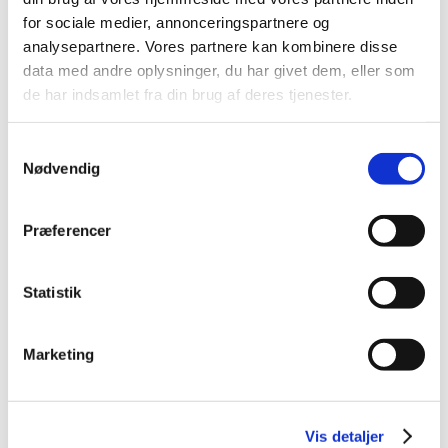
2014 (44)
for sociale medier, annonceringspartnere og
2013 (49)
analysepartnere. Vores partnere kan kombinere disse
data med andre oplysninger, du har givet dem, eller som
2012 (44)
de har indsamlet fra din brug af deres tjenester.
2011 (13)
november (1)
Samtykkevalg
oktober (2)
Nødvendig
september (2)
august (2)
juli (1)
Præferencer
juni (1)
maj (2)
Statistik
marts (1)
januar (1)
Marketing
2010 (7)
2009 (14)
2008 (8)
Vis detaljer
2007 (3)