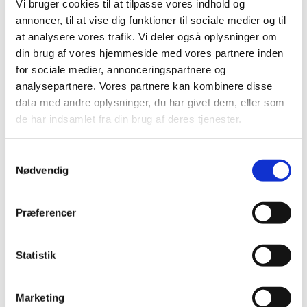
juli (6)
Vi bruger cookies til at tilpasse vores indhold og
juni (13)
annoncer, til at vise dig funktioner til sociale medier og til
maj (18)
at analysere vores trafik. Vi deler også oplysninger om
din brug af vores hjemmeside med vores partnere inden
april (13)
for sociale medier, annonceringspartnere og
marts (21)
analysepartnere. Vores partnere kan kombinere disse
februar (17)
data med andre oplysninger, du har givet dem, eller som
januar (19)
de har indsamlet fra din brug af deres tjenester.
2022 (197)
2021 (516)
Samtykkevalg
2020 (263)
Nødvendig
2019 (159)
2018 (150)
Præferencer
2017 (167)
2016 (167)
Statistik
2015 (33)
2014 (44)
Marketing
2013 (49)