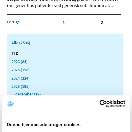
om gener hos patienter ved generisk substitution af
…
Forrige
1
2
Alle (2506)
TID
2026 (84)
2025 (158)
2024 (224)
2023 (195)
december (19)
november (30)
oktober (16)
september (12)
Denne hjemmeside bruger cookies
august (11)