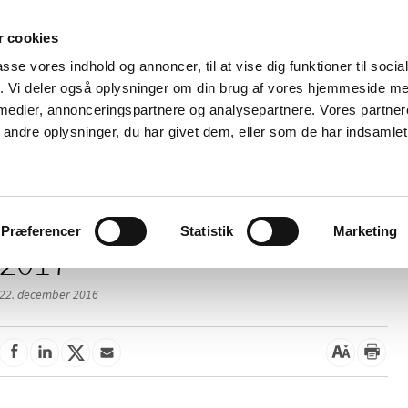
 cookies
passe vores indhold og annoncer, til at vise dig funktioner til soci
Nyheder
Om os
Kontakt
fik. Vi deler også oplysninger om din brug af vores hjemmeside m
 medier, annonceringspartnere og analysepartnere. Vores partne
 og
Tilskud og
Apoteker og salg af
Me
ndre oplysninger, du har givet dem, eller som de har indsamlet 
rmation
priser
medicin
ud
Præferencer
Statistik
Marketing
2017
22. december 2016