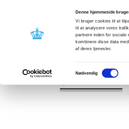
Denne hjemmeside bruger
Vi bruger cookies til at til
til at analysere vores tra
partnere inden for sociale
Godkendelse og
Bivirkninger
kombinere disse data med a
kontrol
produktinfo
af deres tjenester.
/
Nyheder
2017
Samtykkevalg
Nødvendig
Nyheder