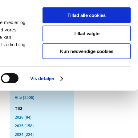
Tillad alle cookies
ale medier og
Udgivelser
Cookies
ed vores
Tillad valgte
re kan
dicinsk
Særlige
fra din brug
styr
produktområder
Kun nødvendige cookies
Vis detaljer
Alle (2506)
TID
2026 (84)
2025 (158)
2024 (224)