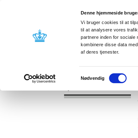
Denne hjemmeside bruger
Vi bruger cookies til at til
til at analysere vores tra
partnere inden for sociale
Godkendelse og
Bivirkninger
kombinere disse data med a
kontrol
produktinfo
af deres tjenester.
/
Nyheder
2017
Samtykkevalg
Nødvendig
Nyheder