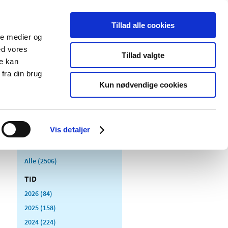
Tillad alle cookies
ale medier og
Udgivelser
Cookies
ed vores
Tillad valgte
re kan
dicinsk
Særlige
fra din brug
styr
produktområder
Kun nødvendige cookies
Vis detaljer
Alle (2506)
TID
2026 (84)
2025 (158)
2024 (224)