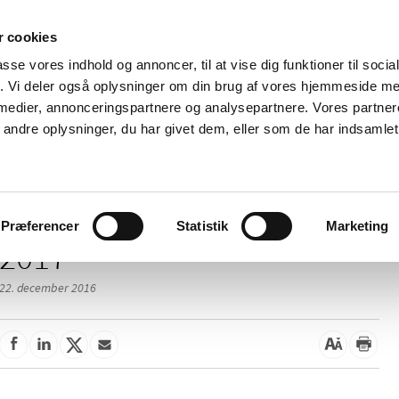
 cookies
passe vores indhold og annoncer, til at vise dig funktioner til soci
Nyheder
Om os
Kontakt
fik. Vi deler også oplysninger om din brug af vores hjemmeside m
 medier, annonceringspartnere og analysepartnere. Vores partne
 og
Tilskud og
Apoteker og salg af
Me
ndre oplysninger, du har givet dem, eller som de har indsamlet 
rmation
priser
medicin
ud
Præferencer
Statistik
Marketing
2017
22. december 2016