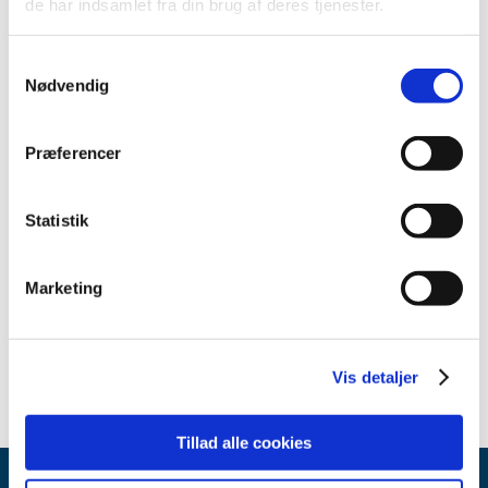
de har indsamlet fra din brug af deres tjenester.
2013 (49)
2012 (44)
Samtykkevalg
2011 (13)
Nødvendig
2010 (7)
2009 (14)
Præferencer
2008 (8)
2007 (3)
Statistik
oktober (1)
marts (1)
Marketing
januar (1)
2006 (9)
2005 (2)
Vis detaljer
Tillad alle cookies