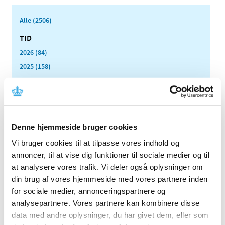
Alle (2506)
TID
2026 (84)
2025 (158)
2024 (224)
2023 (195)
2022 (197)
2021 (516)
Denne hjemmeside bruger cookies
2020 (263)
Vi bruger cookies til at tilpasse vores indhold og
2019 (159)
annoncer, til at vise dig funktioner til sociale medier og til
2018 (150)
at analysere vores trafik. Vi deler også oplysninger om
2017 (167)
din brug af vores hjemmeside med vores partnere inden
for sociale medier, annonceringspartnere og
2016 (167)
analysepartnere. Vores partnere kan kombinere disse
2015 (33)
data med andre oplysninger, du har givet dem, eller som
2014 (44)