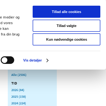
Tillad alle cookies
ale medier og
Udgivelser
Cookies
ed vores
Tillad valgte
re kan
dicinsk
Særlige
fra din brug
styr
produktområder
Kun nødvendige cookies
Vis detaljer
Alle (2506)
TID
2026 (84)
2025 (158)
2024 (224)