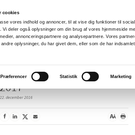
 cookies
passe vores indhold og annoncer, til at vise dig funktioner til soci
Nyheder
Om os
Kontakt
fik. Vi deler også oplysninger om din brug af vores hjemmeside m
 medier, annonceringspartnere og analysepartnere. Vores partne
 og
Tilskud og
Apoteker og salg af
Me
ndre oplysninger, du har givet dem, eller som de har indsamlet 
rmation
priser
medicin
ud
Præferencer
Statistik
Marketing
2017
22. december 2016