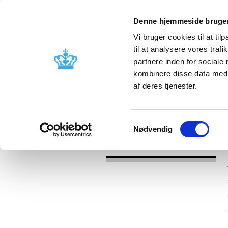
Denne hjemmeside bruger
Vi bruger cookies til at til
til at analysere vores tra
partnere inden for sociale
Godkendelse og
Bivirkninger
kombinere disse data med a
kontrol
produktinfo
af deres tjenester.
/
Nyheder
2017
Samtykkevalg
Nødvendig
Nyheder