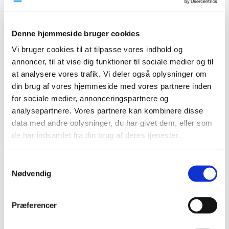
2023 (195)
2022 (197)
Denne hjemmeside bruger cookies
2021 (516)
Vi bruger cookies til at tilpasse vores indhold og
2020 (263)
annoncer, til at vise dig funktioner til sociale medier og til
december (24)
at analysere vores trafik. Vi deler også oplysninger om
november (33)
din brug af vores hjemmeside med vores partnere inden
oktober (20)
for sociale medier, annonceringspartnere og
september (20)
analysepartnere. Vores partnere kan kombinere disse
data med andre oplysninger, du har givet dem, eller som
august (17)
de har indsamlet fra din brug af deres tjenester.
juli (11)
juni (21)
maj (21)
Samtykkevalg
Nødvendig
april (24)
marts (42)
februar (12)
Præferencer
januar (18)