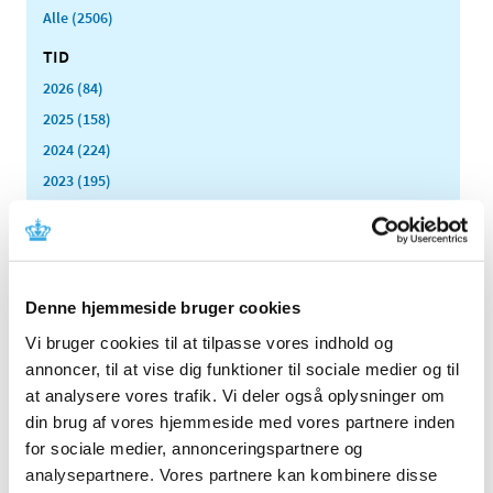
Alle (2506)
TID
2026 (84)
2025 (158)
2024 (224)
2023 (195)
2022 (197)
2021 (516)
2020 (263)
2019 (159)
Denne hjemmeside bruger cookies
2018 (150)
Vi bruger cookies til at tilpasse vores indhold og
2017 (167)
annoncer, til at vise dig funktioner til sociale medier og til
at analysere vores trafik. Vi deler også oplysninger om
2016 (167)
din brug af vores hjemmeside med vores partnere inden
2015 (33)
for sociale medier, annonceringspartnere og
2014 (44)
analysepartnere. Vores partnere kan kombinere disse
2013 (49)