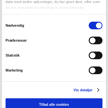
data med andre oplysninger, du har givet dem, eller som
2012 (44)
de har indsamlet fra din brug af deres tjenester.
2011 (13)
2010 (7)
Samtykkevalg
Nødvendig
2009 (14)
2008 (8)
2007 (3)
Præferencer
2006 (9)
december (1)
Statistik
november (3)
oktober (1)
Marketing
september (1)
juli (2)
marts (1)
Vis detaljer
2005 (2)
Tillad alle cookies