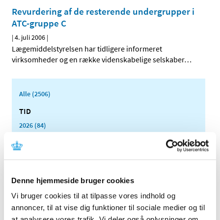
Revurdering af de resterende undergrupper i
ATC-gruppe C
|
4. juli 2006
|
Lægemiddelstyrelsen har tidligere informeret
virksomheder og en række videnskabelige selskaber
…
Alle (2506)
TID
2026 (84)
2025 (158)
2024 (224)
2023 (195)
2022 (197)
Denne hjemmeside bruger cookies
2021 (516)
Vi bruger cookies til at tilpasse vores indhold og
annoncer, til at vise dig funktioner til sociale medier og til
2020 (263)
at analysere vores trafik. Vi deler også oplysninger om