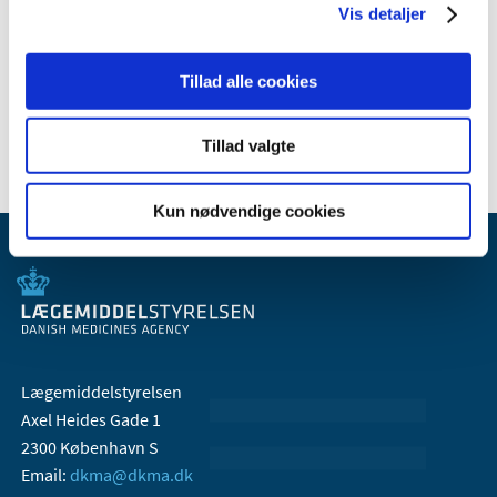
Vis detaljer
september (1)
juli (2)
Tillad alle cookies
marts (1)
2005 (2)
Tillad valgte
Kun nødvendige cookies
Lægemiddelstyrelsen
Axel Heides Gade 1
2300 København S
Email:
dkma@dkma.dk