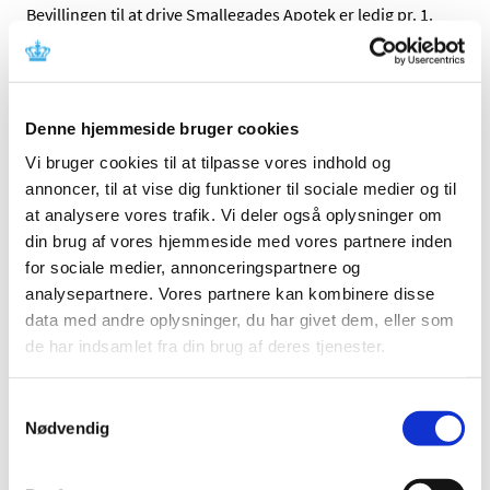
Bevillingen til at drive Smallegades Apotek er ledig pr. 1.
december 2024. Den ledige bevilling er opslået efter
…
Natriumpicosulfat; tilladelse til udlevering af
udenlandske pakninger - ny opdatering
Denne hjemmeside bruger cookies
|
2. august 2024
|
Vi bruger cookies til at tilpasse vores indhold og
Tilladelse til ordination og udlevering af udenlandsk
annoncer, til at vise dig funktioner til sociale medier og til
lægemiddel indeholdende natriumpicosulfat, efter
…
at analysere vores trafik. Vi deler også oplysninger om
din brug af vores hjemmeside med vores partnere inden
Kontrol af virksomhedernes upload af
for sociale medier, annonceringspartnere og
indlægssedler til Lægemiddelstyrelsens portal
analysepartnere. Vores partnere kan kombinere disse
DKMAnet
data med andre oplysninger, du har givet dem, eller som
|
1. august 2024
|
de har indsamlet fra din brug af deres tjenester.
Information til indehavere af markedsføringstilladelser
(MAH). Lægemiddelstyrelsens laboratorium udfører
…
Samtykkevalg
Nødvendig
Alle (2506)