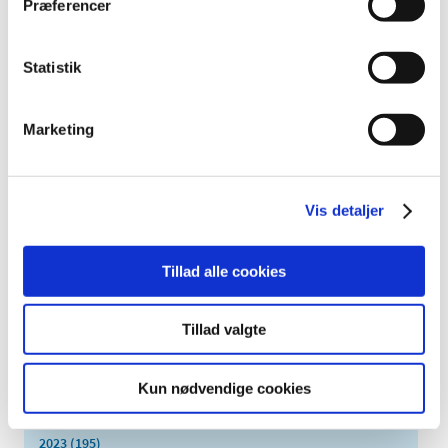
Præferencer
TID
2026 (84)
Statistik
2025 (158)
2024 (224)
december (28)
Marketing
november (28)
oktober (28)
september (15)
Vis detaljer
august (10)
juli (20)
Tillad alle cookies
juni (15)
maj (25)
Tillad valgte
april (12)
marts (10)
Kun nødvendige cookies
februar (14)
januar (19)
2023 (195)