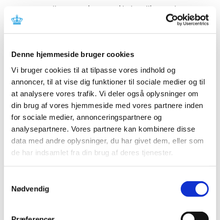
Kontroller om patienten er i behandling med
Tresiba før du ordinerer Fiasp.
Hvis patienten allerede er i behandling med Tresiba,
skal patienten gøres opmærksom på, at Fiasp og
Denne hjemmeside bruger cookies
Tresiba ikke må forveksles pga. alvorlig risiko for
hypo- og hyperglykæmi.
Vi bruger cookies til at tilpasse vores indhold og
Patienten bør rådes til at kontrollere præparatets
annoncer, til at vise dig funktioner til sociale medier og til
navn omhyggeligt
før
injektion og være særlig
at analysere vores trafik. Vi deler også oplysninger om
opmærksom på risikoen for forveksling i svag
din brug af vores hjemmeside med vores partnere inden
belysning.
for sociale medier, annonceringspartnere og
Hvis patienter oplever bivirkninger i forbindelse
analysepartnere. Vores partnere kan kombinere disse
med brug af Fiasp og Tresiba – herunder også ved
data med andre oplysninger, du har givet dem, eller som
forveksling - skal det indberettes til
de har indsamlet fra din brug af deres tjenester.
Lægemiddelstyrelsen.
Samtykkevalg
Figur 1:
Nødvendig
Nye rød og gul farvekode for Fiasp pen og patron
Præferencer