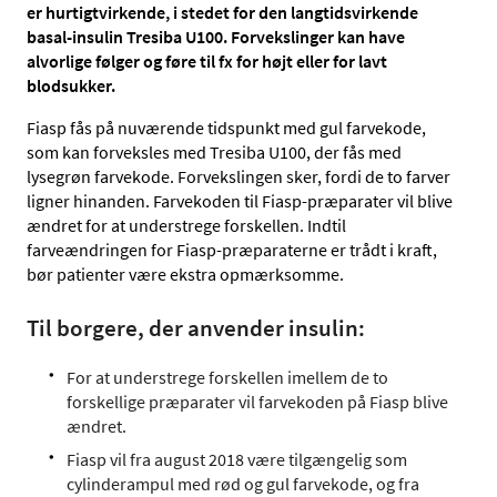
er hurtigtvirkende, i stedet for den langtidsvirkende
basal-insulin Tresiba U100. Forvekslinger kan have
alvorlige følger og føre til fx for højt eller for lavt
blodsukker.
Fiasp fås på nuværende tidspunkt med gul farvekode,
som kan forveksles med Tresiba U100, der fås med
lysegrøn farvekode. Forvekslingen sker, fordi de to farver
ligner hinanden. Farvekoden til Fiasp-præparater vil blive
ændret for at understrege forskellen. Indtil
farveændringen for Fiasp-præparaterne er trådt i kraft,
bør patienter være ekstra opmærksomme.
Til borgere, der anvender insulin:
For at understrege forskellen imellem de to
forskellige præparater vil farvekoden på Fiasp blive
ændret.
Fiasp vil fra august 2018 være tilgængelig som
cylinderampul med rød og gul farvekode, og fra