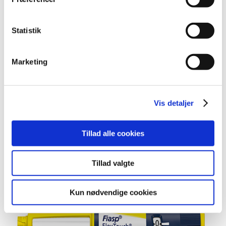
Statistik
Marketing
Vis detaljer
Tillad alle cookies
Figur 2:
Tillad valgte
Nuværende gul farvekode for Fiasp pen og patron, samt
lysegrønne farvekode forTresiba pen og patron:
Kun nødvendige cookies