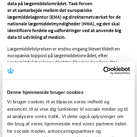
data på lægemiddelområdet. Task forcen
er et samarbejde mellem det europæiske
lægemiddelagentur (EMA) og direktørnetværket for de
nationale lægemiddelmyndigheder (HMA), og den skal
identificere fordele og udfordringer ved at anvende big
data til udvikling af medicin.
Lægemiddelstyrelsen er endnu engang blevet tildelt en
europæisk toppost på lægemiddelområdet, efter
Lægemiddelstyrelsens direktør Thomas Senderovitz i
marts måned blev valgt til formand for HMA’s
Management Group. Denne gang er det HMA og EMA’s
fælles task force for Big Data, som Lægemiddelstyrelsen
er blevet formand for ved chef for Enheden Medicinsk
Denne hjemmeside bruger cookies
Evaluering & Biostatistik i Lægemiddelstyrelsen Nikolai
Vi bruger cookies til at tilpasse vores indhold og
Brun.
annoncer, til at vise dig funktioner til sociale medier og til
Big data og databeskyttelse
at analysere vores trafik. Vi deler også oplysninger om
din brug af vores hjemmeside med vores partnere inden
EU’s og medlemsstaternes task force for Big Data blev
for sociale medier, annonceringspartnere og
nedsat i maj måned sidste år blandt andet med det formål