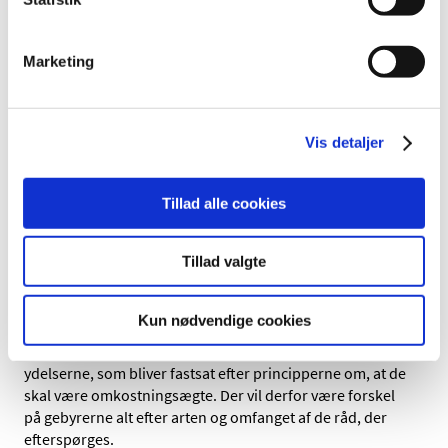
terapeutiske områder
Prækliniske aspekter af udviklingsprogrammer
Marketing
Lægemiddelovervågning (RMPs, PASS-
undersøgelser)
Lovgivningsmæssige anliggender i et bredere
Vis detaljer
perspektiv til både MA-godkendelse og kliniske
forsøg
Tillad alle cookies
Gebyrer på Scientific Advice
Tillad valgte
For at det nye koncept kan fungere så effektivt og
professionelt som muligt, er det nødvendigt, at
Kun nødvendige cookies
Lægemiddelstyrelsen får dækket udgifterne til opgaven.
Lægemiddelstyrelsen vil derfor opkræve gebyrer for
ydelserne, som bliver fastsat efter principperne om, at de
skal være omkostningsægte. Der vil derfor være forskel
på gebyrerne alt efter arten og omfanget af de råd, der
efterspørges.