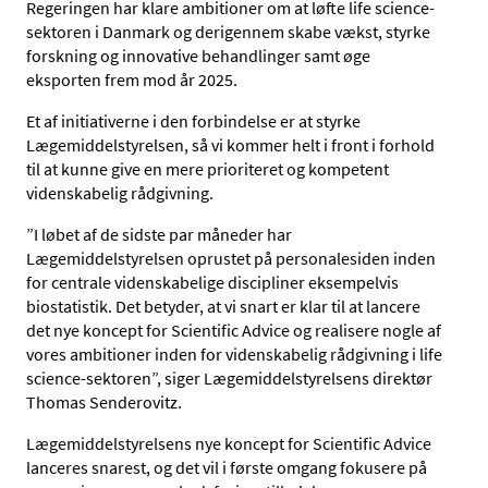
Regeringen har klare ambitioner om at løfte life science-
sektoren i Danmark og derigennem skabe vækst, styrke
forskning og innovative behandlinger samt øge
eksporten frem mod år 2025.
Et af initiativerne i den forbindelse er at styrke
Lægemiddelstyrelsen, så vi kommer helt i front i forhold
til at kunne give en mere prioriteret og kompetent
videnskabelig rådgivning.
”I løbet af de sidste par måneder har
Lægemiddelstyrelsen oprustet på personalesiden inden
for centrale videnskabelige discipliner eksempelvis
biostatistik. Det betyder, at vi snart er klar til at lancere
det nye koncept for Scientific Advice og realisere nogle af
vores ambitioner inden for videnskabelig rådgivning i life
science-sektoren”, siger Lægemiddelstyrelsens direktør
Thomas Senderovitz.
Lægemiddelstyrelsens nye koncept for Scientific Advice
lanceres snarest, og det vil i første omgang fokusere på