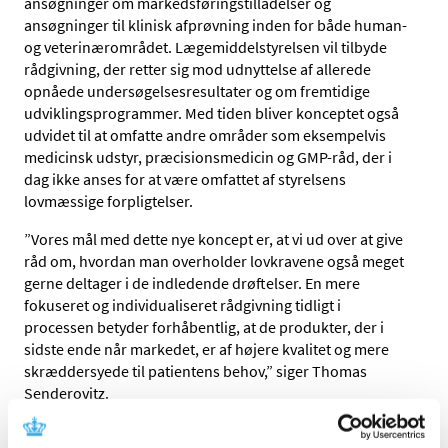
ansøgninger om markedsføringstilladelser og
ansøgninger til klinisk afprøvning inden for både human-
og veterinærområdet. Lægemiddelstyrelsen vil tilbyde
rådgivning, der retter sig mod udnyttelse af allerede
opnåede undersøgelsesresultater og om fremtidige
udviklingsprogrammer. Med tiden bliver konceptet også
udvidet til at omfatte andre områder som eksempelvis
medicinsk udstyr, præcisionsmedicin og GMP-råd, der i
dag ikke anses for at være omfattet af styrelsens
lovmæssige forpligtelser.
”Vores mål med dette nye koncept er, at vi ud over at give
råd om, hvordan man overholder lovkravene også meget
gerne deltager i de indledende drøftelser. En mere
fokuseret og individualiseret rådgivning tidligt i
processen betyder forhåbentlig, at de produkter, der i
sidste ende når markedet, er af højere kvalitet og mere
skræddersyede til patientens behov,” siger Thomas
Senderovitz.