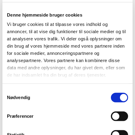
Denne hjemmeside bruger cookies
Vi bruger cookies til at tilpasse vores indhold og
annoncer, til at vise dig funktioner til sociale medier og til
at analysere vores trafik. Vi deler også oplysninger om
din brug af vores hjemmeside med vores partnere inden
Lægemiddelstyrelsen har i øjeblikket
for sociale medier, annonceringspartnere og
ekspertise til at rådgive inden for
analysepartnere. Vores partnere kan kombinere disse
følgende områder:
data med andre oplysninger, du har givet dem, eller som
de har indsamlet fra din brug af deres tjenester.
Biostatistik
Pharmacometrics
Samtykkevalg
Nødvendig
CMC / Farmaceutiske problemer, herunder
bioteknologiske og biologiske
Kliniske forsøgsprotokoller, herunder
first in
Præferencer
human
Kliniske sikkerhed og effekt over en lang række
Statistik