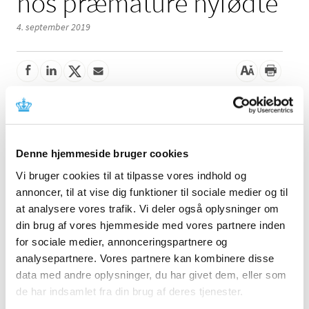
hos præmature nyfødte
4. september 2019
Resumé
Ved administration til nyfødte og børn under 2 år
Denne hjemmeside bruger cookies
bør produkter til parenteral ernæring, som
indeholder aminosyrer og/eller lipider, beskyttes
Vi bruger cookies til at tilpasse vores indhold og
mod lys (beholdere og administrationssæt).
annoncer, til at vise dig funktioner til sociale medier og til
at analysere vores trafik. Vi deler også oplysninger om
Brug af produkter til parenteral ernæring, som
din brug af vores hjemmeside med vores partnere inden
indeholder aminosyrer og/eller lipider og har været
for sociale medier, annonceringspartnere og
eksponeret for lys, især i blandinger med vitaminer
analysepartnere. Vores partnere kan kombinere disse
og/eller sporstoffer, kan medføre alvorlige
data med andre oplysninger, du har givet dem, eller som
bivirkninger hos præmature nyfødte. Det skyldes, at
de har indsamlet fra din brug af deres tjenester.
der dannes peroxider og andre