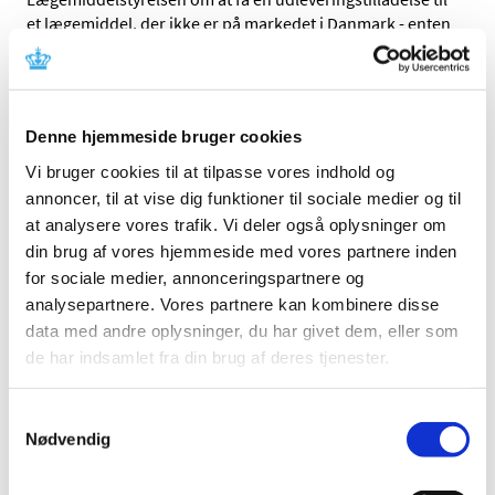
et lægemiddel, der ikke er på markedet i Danmark - enten
til brug på en sygehusafdeling eller direkte til patienten
via et apotek.
Myndighedernes arbejde med
Denne hjemmeside bruger cookies
lægemiddelforsyning
Vi bruger cookies til at tilpasse vores indhold og
Der kan være flere årsager til, at der opstår
annoncer, til at vise dig funktioner til sociale medier og til
forsyningsvanskeligheder, og ofte er problemet
at analysere vores trafik. Vi deler også oplysninger om
internationalt. Det kan eksempelvis skyldes mangel på et
din brug af vores hjemmeside med vores partnere inden
af råstofferne i medicinen, produktionssvigt hos en
leverandør, fejlberegninger af forholdet mellem udbud
for sociale medier, annonceringspartnere og
og efterspørgsel eller at der skal udskiftes
analysepartnere. Vores partnere kan kombinere disse
produktionsudstyr hos en virksomhed. Det er derfor ikke
data med andre oplysninger, du har givet dem, eller som
usædvanligt, at der kan forekomme leveringssvigt at
de har indsamlet fra din brug af deres tjenester.
lægemidler i kortere perioder.
Lægemiddelstyrelsen samarbejder løbende med andre
Samtykkevalg
myndigheder og aktører om at undgå kritiske
Nødvendig
forsyningsvanskeligheder. Udover at give
udleveringstilladelser til læger og hospitaler som nævnt