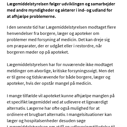
Lægemiddelstyrelsen følger udviklingen og samarbejder
med andre myndigheder og aktører i ind- og udland for
at afhjælpe problemerne.
I den seneste tid har Lægemiddelstyrelsen modtaget flere
henvendelser fra borgere, læger og apoteker om
problemer med forsyning af medicin. Det kan dreje sig
om præparater, der er udgået eller i restordre, når
borgeren møder op på apoteket.
Lægemiddelstyrelsen har for nuværende ikke modtaget
meldinger om alvorlige, kritiske forsyningssvigt. Men det
er til gene og tidskrævende for både borgere, læger og
apoteker, hvis der opstår mangel på medicin.
I mange tilfælde vil apoteket kunne afhjælpe manglen på
et specifikt lægemiddel ved at udlevere et ligeværdigt
alternativ. Lægerne har ofte også mulighed for at
ordinere et brugbart alternativ. I mangelsituationer kan
læger og hospitalsenheder desuden søge
Lægemiddelstyrelsen om at få en udleveringstilladelse til