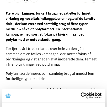
Flere bivirkninger, forkert brug, nedsat eller forhøjet
virkning og hospitalsindlæggelser er nogle af de kendte
risici, der kan være ved samtidig brug af flere typer
medicin – såkaldt polyfarmaci. En international
kampagne med særligt fokus på bivirkninger ved
polyfarmaci er netop skudt i gang.
For fjerde år i træk er lande over hele verden gået
sammen om en fælles kampagne, der sætter fokus på
bivirkninger og vigtigheden af at indberette dem. Temaet
i år er bivirkninger ved polyfarmaci.
Polyfarmaci defineres som samtidig brug af mindst fem
forskellige typer medicin.
Vær opmærksom på bivirkninger og meld
dem til Lægemiddelstyrelsen
Al medicin kan have bivirkninger, men risikoen stiger, når