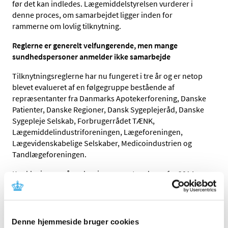
før det kan indledes. Lægemiddelstyrelsen vurderer i
denne proces, om samarbejdet ligger inden for
rammerne om lovlig tilknytning.
Reglerne er generelt velfungerende, men mange
sundhedspersoner anmelder ikke samarbejde
Tilknytningsreglerne har nu fungeret i tre år og er netop
blevet evalueret af en følgegruppe bestående af
repræsentanter fra Danmarks Apotekerforening, Danske
Patienter, Danske Regioner, Dansk Sygeplejeråd, Danske
Sygepleje Selskab, Forbrugerrådet TÆNK,
Lægemiddelindustriforeningen, Lægeforeningen,
Lægevidenskabelige Selskaber, Medicoindustrien og
Tandlægeforeningen.
Konklusionen på evalueringen er, at reglerne fra 2014 og
administrationen heraf er velfungerende. Men
evalueringen fremhæver også, at stikprøver, hvor
sundhedspersonernes anmeldelser og virksomhedernes
oplysninger om, hvem de samarbejder med, er blevet
Denne hjemmeside bruger cookies