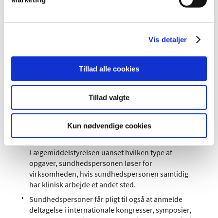
Fremtidige anbefalinger
Tilknytningsreformens følgegruppe er kommet med en
række anbefalinger som opfølgning på evalueringen. Ud
Vis detaljer
over kommunikationsindsatsen, der vil blive
implementeret i denne kommende tid, drejer sig blandt
andet om:
Tillad alle cookies
Reglerne udvides til også at omfatte virksomheder,
der er repræsentanter for udenlandske
Tillad valgte
lægemiddelvirksomheder i Danmark.
Det præciseres i lovgivningen, at en ansættelse i en
Kun nødvendige cookies
omfattet lægemiddel- eller medicovirksomhed
kræver en forudgående tilladelse fra
Lægemiddelstyrelsen uanset hvilken type af
opgaver, sundhedspersonen løser for
virksomheden, hvis sundhedspersonen samtidig
har klinisk arbejde et andet sted.
Sundhedspersoner får pligt til også at anmelde
deltagelse i internationale kongresser, symposier,