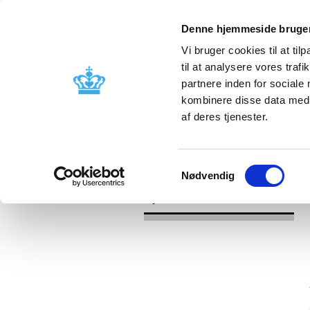
Denne hjemmeside bruger
Vi bruger cookies til at til
til at analysere vores tra
partnere inden for sociale
Godkendelse og
Bivirkninger
kombinere disse data med a
kontrol
produktinfo
af deres tjenester.
/
/
Nyheder
2019
Nyt koncept for
Samtykkevalg
Nødvendig
Nyheder