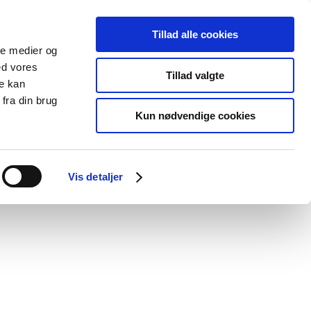
Tillad alle cookies
ale medier og
Udgivelser
Cookies
ed vores
Tillad valgte
re kan
dicinsk
Særlige
fra din brug
styr
produktområder
Kun nødvendige cookies
Vis detaljer