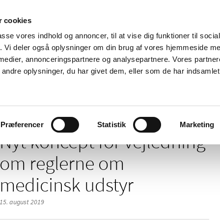
 cookies
passe vores indhold og annoncer, til at vise dig funktioner til soci
Nyheder
Om os
Kontakt
fik. Vi deler også oplysninger om din brug af vores hjemmeside m
 medier, annonceringspartnere og analysepartnere. Vores partne
 og
Tilskud og
Apoteker og salg af
Me
ndre oplysninger, du har givet dem, eller som de har indsamlet 
rmation
priser
medicin
ud
 vejledning om reglerne om medicinsk udstyr
Præferencer
Statistik
Marketing
Nyt koncept for vejledning
om reglerne om
medicinsk udstyr
15. august 2019