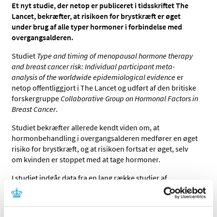
Et nyt studie, der netop er publiceret i tidsskriftet The
Lancet, bekræfter, at risikoen for brystkræft er øget
under brug af alle typer hormoner i forbindelse med
overgangsalderen.
Studiet
Type and timing of menopausal hormone therapy
and breast cancer risk: Individual participant meta-
analysis of the worldwide epidemiological evidence
er
netop offentliggjort i The Lancet og udført af den britiske
forskergruppe
Collaborative Group on Hormonal Factors in
Breast Cancer
.
Studiet bekræfter allerede kendt viden om, at
hormonbehandling i overgangsalderen medfører en øget
risiko for brystkræft, og at risikoen fortsat er øget, selv
om kvinden er stoppet med at tage hormoner.
I studiet indgår data fra en lang række studier af
hormonbehandling i overgangsalderen, hvor de
undersøgte kvinder er blevet fulgt over en længere
periode. Studierne har samlet set inddraget data fra