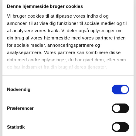
108.647 kvinder, som har udviklet brystkræft. 51% af dem
Denne hjemmeside bruger cookies
havde taget hormoner i forbindelse med
overgangsalderen. Gennemsnitsalderen ved
Vi bruger cookies til at tilpasse vores indhold og
kræftdiagnosen var 65 år.
annoncer, til at vise dig funktioner til sociale medier og til
at analysere vores trafik. Vi deler også oplysninger om
Alle hormonpræparaterne med undtagelse af vaginale
din brug af vores hjemmeside med vores partnere inden
østrogenpræparater er ifølge studiet associeret med den
for sociale medier, annonceringspartnere og
øgede forekomst af brystkræft. Ifølge studierne steg
analysepartnere. Vores partnere kan kombinere disse
forekomsten af brystkræft i takt med, hvor længe
data med andre oplysninger, du har givet dem, eller som
kvinderne havde taget hormoner. Studiet viser endvidere,
de har indsamlet fra din brug af deres tjenester.
at risikoen var større, hvis kvinderne havde taget
præparater, der indeholdt østrogen i kombination med
progestagener, end hvis kvinderne havde taget
Samtykkevalg
præparater, der kun indeholdt østrogen.
Nødvendig
Hos de kvinder, der var stoppet med
hormonbehandlingen, var der i 10 år efter fortsat øget
Præferencer
risiko for brystkræft. Hvor stor risikoen var afhang især
af, hvor længe kvinden havde taget hormoner. Kvinder,
der har taget hormoner i mindre end 1 år, havde kun en
Statistik
begrænset risiko for at udvikle brystkræft.