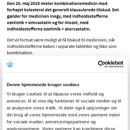
Den 20. maj 2019 mister kombinationsmedicin mod
forhøjet kolesterol det generelt klausulerede tilskud. Det
gælder for medicinen Inegy, med indholdsstofferne
ezetimib + simvastatin og for Atozet, med
indholdsstofferne ezetimib + atorvastatin.
Det vil fortsat være muligt at få tilskud til medicinen, når
indholdsstofferne købes i separate tabletter og ikke som
kombination.
Tilskuddet bortfalder, fordi prisen på kombinationerne
ezetimib + simvastatin og ezetimib + atorvastatin nu er
væsentligt højere i forhold til prisen på indholdsstofferne
i separate tabletter.
Denne hjemmeside bruger cookies
Vi bruger cookies til at tilpasse vores indhold og
Læger og apoteker får besked om
tilskudsændringen
annoncer, til at vise dig funktioner til sociale medier og til
at analysere vores trafik. Vi deler også oplysninger om
Lægemiddelstyrelsen har udarbejdet et
informationsark
din brug af vores hjemmeside med vores partnere inden
til patienterne om tilskudsændring
en. Informationsarket
er sendt til landets apoteker, så patienter kan få udleveret
for sociale medier, annonceringspartnere og
informationsarket sammen med en opfordring om at
analysepartnere. Vores partnere kan kombinere disse