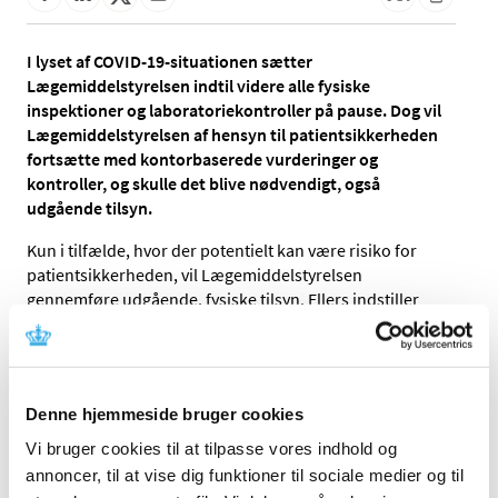
I lyset af COVID-19-situationen sætter
Lægemiddelstyrelsen indtil videre alle fysiske
inspektioner og laboratoriekontroller på pause. Dog vil
Lægemiddelstyrelsen af hensyn til patientsikkerheden
fortsætte med kontorbaserede vurderinger og
kontroller, og skulle det blive nødvendigt, også
udgående tilsyn.
Kun i tilfælde, hvor der potentielt kan være risiko for
patientsikkerheden, vil Lægemiddelstyrelsen
gennemføre udgående, fysiske tilsyn. Ellers indstiller
Lægemiddelstyrelsen indtil videre alle fysiske
inspektioner og laboratoriekontroller.
Inspektionsarbejdet fortsætter dog i et vist omfang med
kontorbaserede vurderinger.
Denne hjemmeside bruger cookies
COVID-19 fordrer pragmatiske og fleksible
Vi bruger cookies til at tilpasse vores indhold og
annoncer, til at vise dig funktioner til sociale medier og til
løsninger