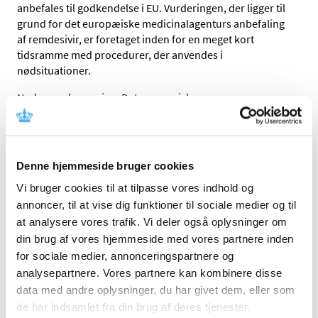
anbefales til godkendelse i EU. Vurderingen, der ligger til
grund for det europæiske medicinalagenturs anbefaling
af remdesivir, er foretaget inden for en meget kort
tidsramme med procedurer, der anvendes i
nødsituationer.
Nødproceduren giver Det europæiske
lægemiddelagentur EMA mulighed for at anbefale et
lægemiddel til markedsføringstilladelse gennem en
særlig hurtig proces, der indebærer, at
lægemiddelvirksomhederne indsender deres data til EMA
Denne hjemmeside bruger cookies
til evaluering, lige så snart de er tilgængelige. Det er
Vi bruger cookies til at tilpasse vores indhold og
anderledes end en normal godkendelsesprocedure, hvor
annoncer, til at vise dig funktioner til sociale medier og til
virksomheden indsender alle data samlet til sidst, når alt
er færdigtestet.
at analysere vores trafik. Vi deler også oplysninger om
din brug af vores hjemmeside med vores partnere inden
Efter en gennemgang af alle tilgængelige data om
for sociale medier, annonceringspartnere og
remdesivir har EMA altså nu vurderet, at fordelene ved
analysepartnere. Vores partnere kan kombinere disse
brugen af remdesivir til behandling af visse COVID-19
data med andre oplysninger, du har givet dem, eller som
patienter opvejer ulemperne. Derfor anbefaler EMA nu, at
de har indsamlet fra din brug af deres tjenester.
EU-Kommissionen udsteder en såkaldt betinget