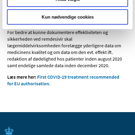
Balancen mellem fordele og risici var positiv hos
patienter med lungebetændelse, der havde behov for
supplerende ilt – dvs. patienter med svær COVID-19-
Kun nødvendige cookies
sygdom.
For bedre at kunne dokumentere effektiviteten og
sikkerheden ved remdesivir skal
lægemiddelvirksomheden forelægge yderligere data om
medicinens kvalitet og om data om den evt. effekt ift.
redaktion af dødelighed hos patienter inden august 2020
samt endelige samlede data inden december 2020.
Læs mere her:
First COVID-19 treatment recommended
for EU authorisation
.