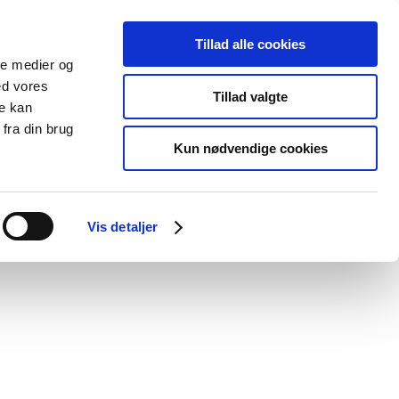
Tillad alle cookies
ale medier og
Udgivelser
Cookies
ed vores
Tillad valgte
re kan
dicinsk
Særlige
fra din brug
styr
produktområder
Kun nødvendige cookies
ørende forebyggelse af
Vis detaljer