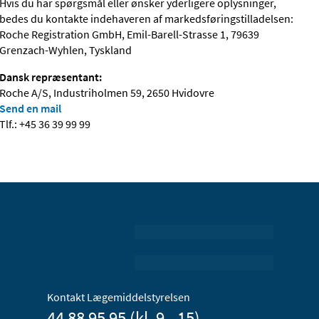
Hvis du har spørgsmål eller ønsker yderligere oplysninger,
bedes du kontakte indehaveren af markedsføringstilladelsen:
Roche Registration GmbH, Emil-Barell-Strasse 1, 79639
Grenzach-Wyhlen, Tyskland
Dansk repræsentant:
Roche A/S, Industriholmen 59, 2650 Hvidovre
Send en mail
Tlf.: +45 36 39 99 99
Kontakt Lægemiddelstyrelsen
44 88 95 95 (kl. 9 - 15)