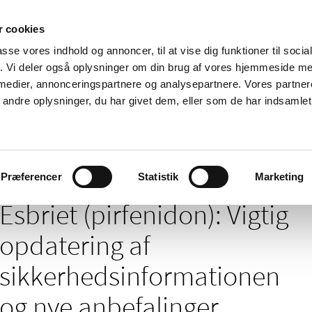
 cookies
passe vores indhold og annoncer, til at vise dig funktioner til soci
Nyheder
Om os
Kontakt
fik. Vi deler også oplysninger om din brug af vores hjemmeside m
 medier, annonceringspartnere og analysepartnere. Vores partne
 og
Tilskud og
Apoteker og salg af
Me
ndre oplysninger, du har givet dem, eller som de har indsamlet 
rmation
priser
medicin
ud
don): Vigtig opdatering af sikkerhedsinformationen og nye anbefalinger vedr
Præferencer
Statistik
Marketing
Esbriet (pirfenidon): Vigtig
opdatering af
sikkerhedsinformationen
og nye anbefalinger