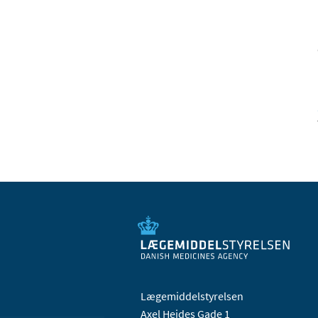
Lægemiddelstyrelsen
Axel Heides Gade 1