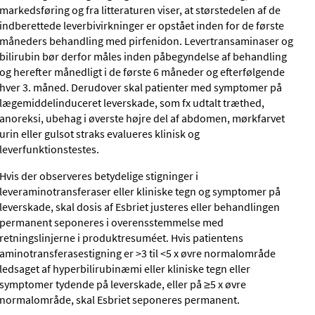
markedsføring og fra litteraturen viser, at størstedelen af de
indberettede leverbivirkninger er opstået inden for de første
måneders behandling med pirfenidon. Levertransaminaser og
bilirubin bør derfor måles inden påbegyndelse af behandling
og herefter månedligt i de første 6 måneder og efterfølgende
hver 3. måned. Derudover skal patienter med symptomer på
lægemiddelinduceret leverskade, som fx udtalt træthed,
anoreksi, ubehag i øverste højre del af abdomen, mørkfarvet
urin eller gulsot straks evalueres klinisk og
leverfunktionstestes.
Hvis der observeres betydelige stigninger i
leveraminotransferaser eller kliniske tegn og symptomer på
leverskade, skal dosis af Esbriet justeres eller behandlingen
permanent seponeres i overensstemmelse med
retningslinjerne i produktresuméet. Hvis patientens
aminotransferasestigning er >3 til <5 x øvre normalområde
ledsaget af hyperbilirubinæmi eller kliniske tegn eller
symptomer tydende på leverskade, eller på ≥5 x øvre
normalområde, skal Esbriet seponeres permanent.