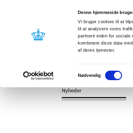
Denne hjemmeside bruger
Vi bruger cookies til at til
til at analysere vores tra
partnere inden for sociale
Godkendelse og
Bivirkninger
kombinere disse data med a
kontrol
produktinfo
af deres tjenester.
/
/
Nyheder
2020
Esbriet (pirfeni
Samtykkevalg
lægemiddelinduceret leverskade (DILI)
Nødvendig
Nyheder