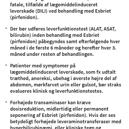
fatale, tilfælde af lægemiddelinduceret
leverskade (DILI) ved behandling med Esbriet
(pirfenidon).
Der bør udføres leverfunktionstest (ALAT, ASAT,
bilirubin) inden behandling med Esbriet
(pirfenidon) påbegyndes samt efterfølgende hver
måned i de første 6 måneder og herefter hver 3.
måned under resten af behandlingen.
Patienter med symptomer på
lægemiddelinduceret leverskade, som fx udtalt
træthed, anoreksi, ubehag i øverste højre del af
abdomen, mørkfarvet urin eller gulsot, bør straks
evalueres klinisk og leverfunktionstestes.
Forhøjede transaminaser kan kræve
dosisreduktion, midlertidig eller permanent
seponering af Esbriet (pirfenidon). Hvis der ses
betydeligt forhøjede leveraminotransferaser med
hyperbilirubinæmi, eller kliniske tegn og