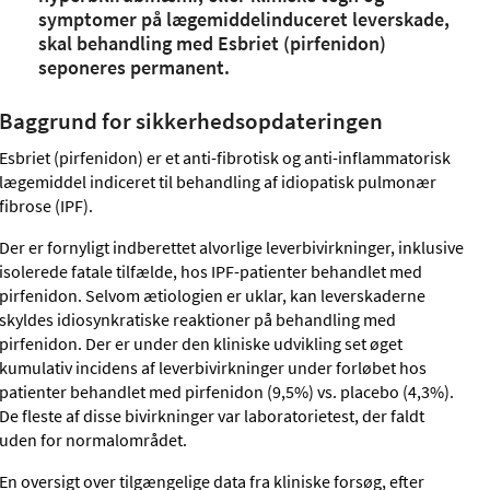
symptomer på lægemiddelinduceret leverskade,
skal behandling med Esbriet (pirfenidon)
seponeres permanent.
Baggrund for sikkerhedsopdateringen
Esbriet (pirfenidon) er et anti-fibrotisk og anti-inflammatorisk
lægemiddel indiceret til behandling af idiopatisk pulmonær
fibrose (IPF).
Der er fornyligt indberettet alvorlige leverbivirkninger, inklusive
isolerede fatale tilfælde, hos IPF-patienter behandlet med
pirfenidon. Selvom ætiologien er uklar, kan leverskaderne
skyldes idiosynkratiske reaktioner på behandling med
pirfenidon. Der er under den kliniske udvikling set øget
kumulativ incidens af leverbivirkninger under forløbet hos
patienter behandlet med pirfenidon (9,5%) vs. placebo (4,3%).
De fleste af disse bivirkninger var laboratorietest, der faldt
uden for normalområdet.
En oversigt over tilgængelige data fra kliniske forsøg, efter