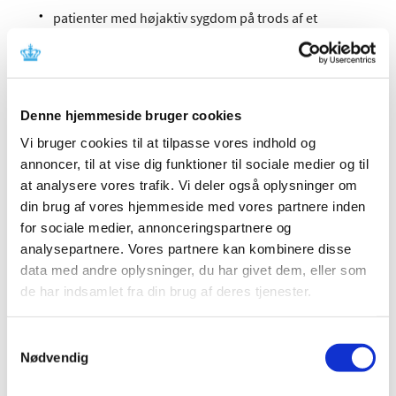
patienter med højaktiv sygdom på trods af et
fuldstændigt og tilstrækkeligt behandlingsforløb
med mindst en sygdomsmodificerende behandling,
eller
patienter med svær hurtig-udviklende
Denne hjemmeside bruger cookies
recidiverende-remitterende multipel sklerose,
defineret ved 2 eller flere invaliderende attakker på
Vi bruger cookies til at tilpasse vores indhold og
ét år og med 1 eller flere gadolinium-opladende
annoncer, til at vise dig funktioner til sociale medier og til
læsioner ved kraniel MR-scanning eller en
at analysere vores trafik. Vi deler også oplysninger om
signifikant stigning i T2-læsionsbyrde i forhold til en
din brug af vores hjemmeside med vores partnere inden
tidligere nylig MR-scanning.
for sociale medier, annonceringspartnere og
analysepartnere. Vores partnere kan kombinere disse
Efter den seneste periodiske gennemgang af
data med andre oplysninger, du har givet dem, eller som
sikkerhedsdata er der hos patienter i behandling med
de har indsamlet fra din brug af deres tjenester.
Gilenya blevet indberettet tre tilfælde af leversvigt, der
krævede levertransplantation, heriblandt et tilfælde der
tydede på en stærk årsagssammenhæng med produktet.
Samtykkevalg
Der er også indberettet tilfælde af klinisk signifikant
Nødvendig
leverskade. Tegn på leverskade, herunder markant
forhøjede leverenzymer i serum og forhøjet total