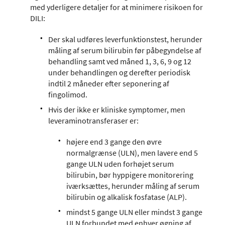
med yderligere detaljer for at minimere risikoen for
DILI:
Der skal udføres leverfunktionstest, herunder
måling af serum bilirubin før påbegyndelse af
behandling samt ved måned 1, 3, 6, 9 og 12
under behandlingen og derefter periodisk
indtil 2 måneder efter seponering af
fingolimod.
Hvis der ikke er kliniske symptomer, men
leveraminotransferaser er:
højere end 3 gange den øvre
normalgrænse (ULN), men lavere end 5
gange ULN uden forhøjet serum
bilirubin, bør hyppigere monitorering
iværksættes, herunder måling af serum
bilirubin og alkalisk fosfatase (ALP).
mindst 5 gange ULN eller mindst 3 gange
ULN forbundet med enhver øgning af