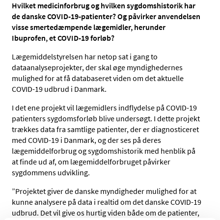
Hvilket medicinforbrug og hvilken sygdomshistorik har
de danske COVID-19-patienter? Og påvirker anvendelsen
visse smertedæmpende lægemidler, herunder
Ibuprofen, et COVID-19 forløb?
Lægemiddelstyrelsen har netop sat i gang to
dataanalyseprojekter, der skal øge myndighedernes
mulighed for at få databaseret viden om det aktuelle
COVID-19 udbrud i Danmark.
I det ene projekt vil lægemidlers indflydelse på COVID-19
patienters sygdomsforløb blive undersøgt. I dette projekt
trækkes data fra samtlige patienter, der er diagnosticeret
med COVID-19 i Danmark, og der ses på deres
lægemiddelforbrug og sygdomshistorik med henblik på
at finde ud af, om lægemiddelforbruget påvirker
sygdommens udvikling.
”Projektet giver de danske myndigheder mulighed for at
kunne analysere på data i realtid om det danske COVID-19
udbrud. Det vil give os hurtig viden både om de patienter,