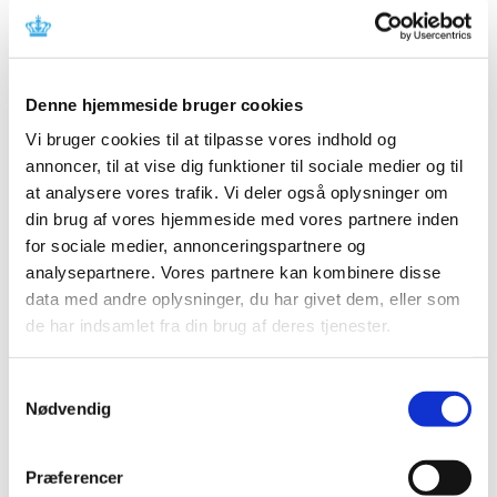
der allerede tager medicin, når symptomerne viser sig, og
om visse typer medicin evt. måtte have en
uhensigtsmæssig påvirkning af COVID-19 sygdommen og
dens forløb,” siger Nikolai Brun, der er medicinsk chef i
Denne hjemmeside bruger cookies
Lægemiddelstyrelsen.
Vi bruger cookies til at tilpasse vores indhold og
Ibuprofens påvirkning af COVID-19
annoncer, til at vise dig funktioner til sociale medier og til
at analysere vores trafik. Vi deler også oplysninger om
Det andet projekt skal undersøge hypotesen om, at de
smerte- og betændelsesdæmpende såkaldte NSAID-
din brug af vores hjemmeside med vores partnere inden
præparater som f.eks. hovedpinetabletten Ibuprofen kan
for sociale medier, annonceringspartnere og
påvirke forløbet af COVID-19. Analysen tilrettelægges
analysepartnere. Vores partnere kan kombinere disse
sådan, at der ses på data fra alle patienter, der i årene
data med andre oplysninger, du har givet dem, eller som
2010 – 2018 var indlagt med lungebetændelse forårsaget
de har indsamlet fra din brug af deres tjenester.
af virus f.eks. influenza. Disse data sammenholdes med
data om patienternes forbrug af NSAID-præparater.
Samtykkevalg
Oplysningerne fra dette studie vil blive sammenholdt
Nødvendig
med konklusionerne om COVID-19 patienternes
lægemiddelforbrug med henblik på at komme nærmere
Præferencer
om NSAID-præparater påvirker COVID-19 forløbet.