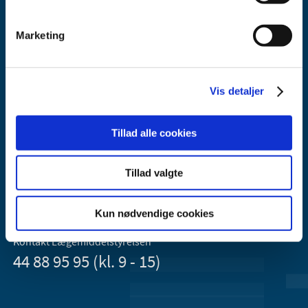
Marketing
Vis detaljer
Lægemiddelstyrelsen
Axel Heides Gade 1
Tillad alle cookies
2300 København S
Email:
dkma@dkma.dk
Tillad valgte
Lægemiddelstyrelsen er en del af
Sundheds- og Kirkeministeriet.
Kun nødvendige cookies
Kontakt Lægemiddelstyrelsen
44 88 95 95 (kl. 9 - 15)