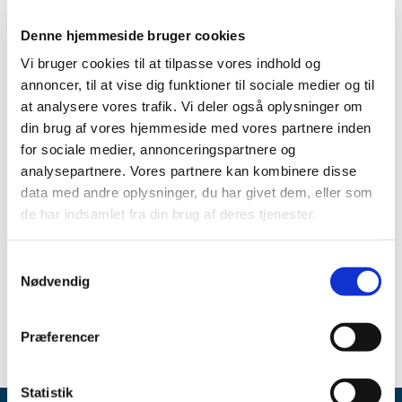
Lægemiddelstyrelsen giver nu mulighed for, at ansøgere
og indehavere af markedsføringstilladelser ikke
Denne hjemmeside bruger cookies
indsender dansk oversættelse af produktinformation for
Vi bruger cookies til at tilpasse vores indhold og
MRP/DCP-godkendte lægemidler, såfremt lægemidlet
annoncer, til at vise dig funktioner til sociale medier og til
ikke
markedsføres i Danmark.
at analysere vores trafik. Vi deler også oplysninger om
Ændringen træder i kraft 1. september 2020.
din brug af vores hjemmeside med vores partnere inden
For alle markedsførte lægemidler vil der fortsat være krav
for sociale medier, annonceringspartnere og
om et dansk produktresumé og dansk indlægsseddel og
analysepartnere. Vores partnere kan kombinere disse
mærkning. Det vil sige, at alle borgere i Danmark, stadig
data med andre oplysninger, du har givet dem, eller som
kun vil få lægemidler, hvor der ligger en dansk
de har indsamlet fra din brug af deres tjenester.
indlægsseddel i pakningen og hvor teksten på pakningen
er dansk.
Samtykkevalg
Læs mere på vores side om markedsføringstilladelser
Nødvendig
uden dansk produktinformation
Præferencer
Statistik