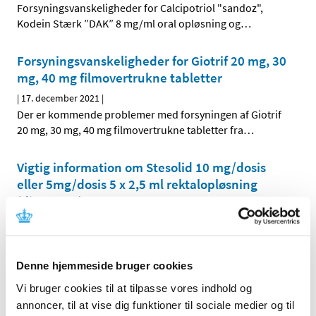
Forsyningsvanskeligheder for Calcipotriol "sandoz",
Kodein Stærk ”DAK” 8 mg/ml oral opløsning og
…
Forsyningsvanskeligheder for Giotrif 20 mg, 30
mg, 40 mg filmovertrukne tabletter
|
17. december 2021
|
Der er kommende problemer med forsyningen af Giotrif
20 mg, 30 mg, 40 mg filmovertrukne tabletter fra
…
Vigtig information om Stesolid 10 mg/dosis
eller 5mg/dosis 5 x 2,5 ml rektalopløsning
(diazepam)
|
17. december 2021
|
Der er opdaget mulige lækager fra tuber af Stesolid 5
mg/dosis og 10 mg/dosis rektalvæske, opløsning. Det
…
Denne hjemmeside bruger cookies
Vi bruger cookies til at tilpasse vores indhold og
Forsyningsvanskeligheder for Librela
annoncer, til at vise dig funktioner til sociale medier og til
|
17. december 2021
|