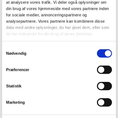
at analysere vores trafik. Vi deler også oplysninger om
Der er aktuelle problemer med forsyningen af Librela,
din brug af vores hjemmeside med vores partnere inden
injektionsvæske, opløsning, 5 mg, 10 mg, 15 mg, 20 mg
…
for sociale medier, annonceringspartnere og
analysepartnere. Vores partnere kan kombinere disse
EMA anbefaler markedsførings-tilladelse i EU
data med andre oplysninger, du har givet dem, eller som
til nyt lægemiddel til behandling af Covid-19
de har indsamlet fra din brug af deres tjenester.
|
16. december 2021
|
Det europæiske lægemiddelagentur EMA’s
Samtykkevalg
lægemiddelkomité CHMP indstiller, at et nyt
…
Nødvendig
Status på behandlede indberetninger om
formodede bivirkninger ved COVID-19 Vaccine
Præferencer
Janssen (Johnson & Johnson), uge 50
|
16. december 2021
|
Statistik
Lægemiddelstyrelsen har frem til den 14. december 2021
modtaget 492 indberetninger om formodede
…
Marketing
Status på behandlede indberetninger om
formodede bivirkninger ved Vaxzevria