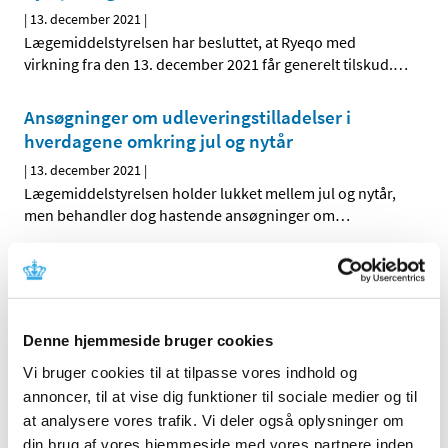
|
13. december 2021
|
Lægemiddelstyrelsen har besluttet, at Ryeqo med
virkning fra den 13. december 2021 får generelt tilskud.
…
Ansøgninger om udleveringstilladelser i
hverdagene omkring jul og nytår
|
13. december 2021
|
Lægemiddelstyrelsen holder lukket mellem jul og nytår,
men behandler dog hastende ansøgninger om
…
Sundhedsministeren har aktiveret det
statslige lægemiddelberedskab delvist til den
28. februar 2022
Denne hjemmeside bruger cookies
|
10. december 2021
|
Lægemiddelstyrelsen har indstillet til, at
Vi bruger cookies til at tilpasse vores indhold og
sundhedsministeren aktiverer det statslige
…
annoncer, til at vise dig funktioner til sociale medier og til
at analysere vores trafik. Vi deler også oplysninger om
Beløbsgrænserne for medicintilskud gældende
din brug af vores hjemmeside med vores partnere inden