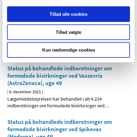
Status på behandlede indberetninger om
Tillad alle cookies
formodede bivirkninger ved COVID-19 Vaccine
Janssen (Johnson & Johnson), uge 49
Tillad valgte
|
9. december 2021
|
Lægemiddelstyrelsen har frem til den 7. december 2021
Kun nødvendige cookies
modtaget 489 indberetninger om formodede
…
Status på behandlede indberetninger om
formodede bivirkninger ved Vaxzevria
(AstraZeneca), uge 49
|
9. december 2021
|
Lægemiddelstyrelsen har behandlet i alt 4.224
indberetninger om formodede bivirkninger ved
…
Status på behandlede indberetninger om
formodede bivirkninger ved Spikevax
(Moderna), uge 49