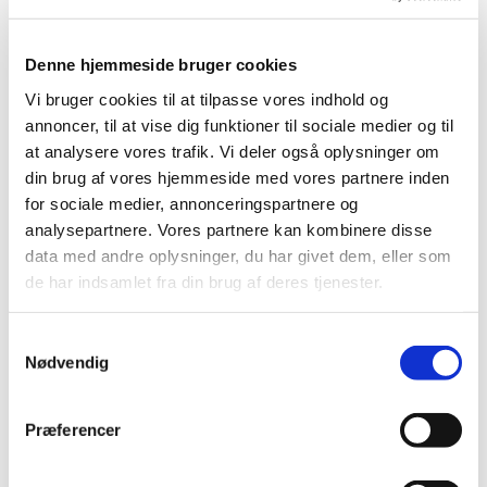
lægemiddelberedskabet i perioden fra den 1. marts 2021
til den 30. juni 2021.
Denne hjemmeside bruger cookies
I forlængelse heraf har Lægemiddelstyrelsen besluttet at
Vi bruger cookies til at tilpasse vores indhold og
anvende
§ 25 i den nye beredskabsbekendtgørelse
, som
annoncer, til at vise dig funktioner til sociale medier og til
led i vores arbejde med håndtering af Corona
at analysere vores trafik. Vi deler også oplysninger om
pandemiens følger. Lægemiddelstyrelsen vil derfor
din brug af vores hjemmeside med vores partnere inden
medtage alle anmeldte lægemiddelpakninger i
for sociale medier, annonceringspartnere og
Medicinpriser, uanset om pakningen efter styrelsens
normale praksis ville blive deaktiveret på grund af
analysepartnere. Vores partnere kan kombinere disse
utilstrækkelig leveringsevne eller deaktiveret da
data med andre oplysninger, du har givet dem, eller som
pakningen er meldt i leveringssvigt den sidste hverdag før
de har indsamlet fra din brug af deres tjenester.
en ny prisperiode træder i kraft.
Samtykkevalg
Denne praksisændring gælder fra prisperioden, der
Nødvendig
træder i kraft den 22. marts 2021.
Lægemiddelvirksomheder, der anmelder priser og
Præferencer
pakninger til denne prisperiode senest den 8. marts 2021
kl. 20.00, bør derfor være opmærksomme på ændringen.