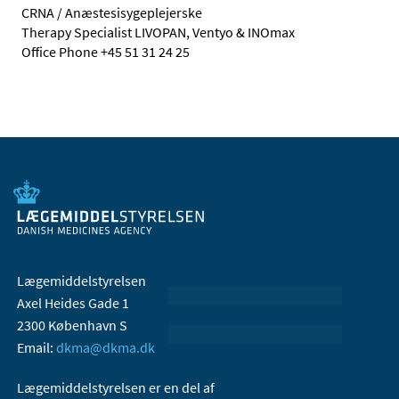
CRNA / Anæstesisygeplejerske
Therapy Specialist LIVOPAN, Ventyo & INOmax
Office Phone +45 51 31 24 25
Lægemiddelstyrelsen
Axel Heides Gade 1
2300 København S
Email:
dkma@dkma.dk
Lægemiddelstyrelsen er en del af