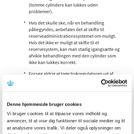
(tomme cylindere kan lukkes uden
problemer).
Hvis det skulle ske, når en behandling
påbegyndes, anbefales det at skifte til
reserveadministrationssystemet om muligt.
Hvis det ikke er muligt at skifte til et
reservesystem, kan man stadig igangsætte og
afvikle behandlingen med den cylinder som
ikke kan lukkes korrekt.
Forsøg aldrig at tage trykregulatoren ud af
ventilen med vold eller med redskaber såsom
en skruetrækker, da man kan pådrage sig
forfrysninger ved kontakt med
trykregulatorudstyret under forsøg på at
Denne hjemmeside bruger cookies
frakoble det fra cylinderen imens forbindelsen
stadig er under tryk.
Vi bruger cookies til at tilpasse vores indhold og
annoncer, til at vise dig funktioner til sociale medier og til
Forsøg at lukke INOmax-cylinderventilen via
at analysere vores trafik. Vi deler også oplysninger om
INOmeter med et fast tryk med hånden.