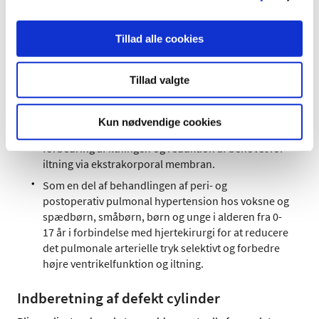
INOmax:
Tillad alle cookies
Sammen med ventilationsstøtte og andre relevante aktive
stoffer er INOmax indiceret:
Tillad valgte
Til behandling af nyfødte spædbørn ≥ 34
gestationsuger med hypoxisk respirationssvigt i
forbindelse med kliniske eller ekkokardiografiske
Kun nødvendige cookies
holdepunkter for pulmonal hypertension, til
forbedring af iltningen og reduktion af behovet for
iltning via ekstrakorporal membran.
Som en del af behandlingen af peri- og
postoperativ pulmonal hypertension hos voksne og
spædbørn, småbørn, børn og unge i alderen fra 0-
17 år i forbindelse med hjertekirurgi for at reducere
det pulmonale arterielle tryk selektivt og forbedre
højre ventrikelfunktion og iltning.
Indberetning af defekt cylinder