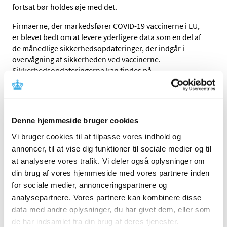
fortsat bør holdes øje med det.
Firmaerne, der markedsfører COVID-19 vaccinerne i EU,
er blevet bedt om at levere yderligere data som en del af
de månedlige sikkerhedsopdateringer, der indgår i
overvågning af sikkerheden ved vaccinerne.
Sikkerhedsopdateringerne kan findes på
Lægemiddelstyrelsens hjemmeside under
Nyheder
.
Lægemiddelstyrelsen (LMST) har frem til d. 16. august
2021 modtaget i alt ca. 2800 indberetninger vedrørende
Denne hjemmeside bruger cookies
menstruationsforstyrrelser. Indberetningerne fordeler
sig på alle de godkendte COVID-19 vacciner i EU.
Vi bruger cookies til at tilpasse vores indhold og
Indberetningerne fordeler sig både på kvinder i den
annoncer, til at vise dig funktioner til sociale medier og til
fertile alder og kvinder i overgangsalderen.
at analysere vores trafik. Vi deler også oplysninger om
din brug af vores hjemmeside med vores partnere inden
I Danmark er 1.958.929 kvinder per 17. august 2021
for sociale medier, annonceringspartnere og
færdigvaccinerede mod COVID-19, mens 2.205.085 har
analysepartnere. Vores partnere kan kombinere disse
påbegyndt vaccination. Antallet af indberetninger, der
vedrører menstruationsforstyrrelser, vurderes derfor
data med andre oplysninger, du har givet dem, eller som
som værende lavt set i forhold til antallet af vaccinerede
de har indsamlet fra din brug af deres tjenester.