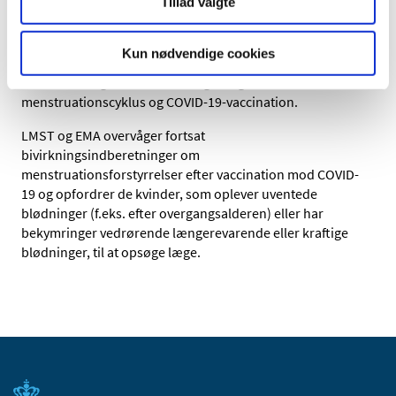
Tillad valgte
lægekontakt eller behandling. I størstedelen af
indberetningerne har der været andre forhold til stede,
som kunne forklare cyklusforstyrrelserne. LMST har ikke
Kun nødvendige cookies
fundet information, der peger på en
sammenhæng mellem blødningsafvigelserne i
menstruationscyklus og COVID-19-vaccination.
LMST og EMA overvåger fortsat
bivirkningsindberetninger om
menstruationsforstyrrelser efter vaccination mod COVID-
19
og opfordrer de kvinder, som oplever uventede
blødninger (f.eks. efter overgangsalderen) eller har
bekymringer vedrørende længerevarende eller kraftige
blødninger, til at opsøge læge.